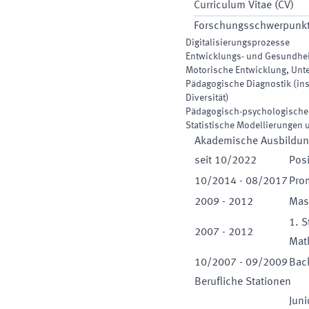
Curriculum Vitae (CV)
Forschungsschwerpunk
Digitalisierungsprozesse
Entwicklungs- und Gesundhei
Motorische Entwicklung, Unte
Pädagogische Diagnostik (in
Diversität)
Pädagogisch-psychologische D
Statistische Modellierungen 
Akademische Ausbildu
seit
10
/
2022
Posi
10
/
2014
-
08
/
2017
Pro
2009
-
2012
Mas
1. 
2007
-
2012
Mat
10
/
2007
-
09
/
2009
Bac
Berufliche Stationen
Juni