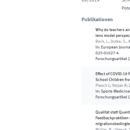
09
/
2019
Sch
Pot
Publikationen
Why do teachers and
lens model perspec
Beck, J., Dutke, S., 
In:
European Journa
025-01027-4
Forschungsartikel (Z
Effect of COVID-19
School Children fr
Piesch L; Stojan R; 
In:
Sports Medicine
Forschungsartikel (Z
Qualität statt Qua
Feedbackpraktiken m
migrationsbedingte
Müller, N.; Utesch, 