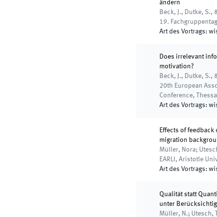
ändern
Beck, J., Dutke, S., 
19. Fachgruppenta
Art des Vortrags
:
wi
Does irrelevant inf
motivation?
Beck, J., Dutke, S., 
20th European Assoc
Conference
,
Thessa
Art des Vortrags
:
wi
Effects of feedback
migration backgro
Müller, Nora; Utesch
EARLI
,
Aristotle Uni
Art des Vortrags
:
wi
Qualität statt Qua
unter Berücksichti
Müller, N.; Utesch, 