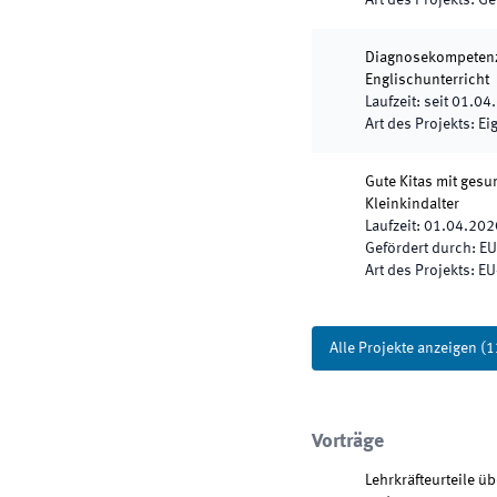
Art des Projekts
:
Ge
Diagnosekompetenz
Englischunterricht
Laufzeit
:
seit
01.04
Art des Projekts
:
Ei
Gute Kitas mit ges
Kleinkindalter
Laufzeit
:
01.04.202
Gefördert durch
:
EU
Art des Projekts
:
EU
Alle Projekte anzeigen
(
1
Vorträge
Lehrkräfteurteile ü