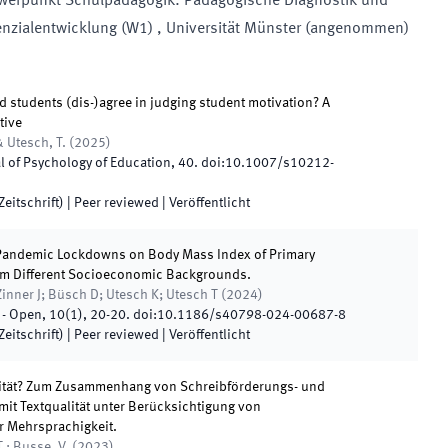
werpunkt Schulpädagogik: Pädagogische Diagnostik und
enzialentwicklung
(
W1
)
,
Universität Münster
(
angenommen
)
 students (dis-)agree in judging student motivation? A
tive
& Utesch, T.
(
2025
)
l of Psychology of Education
,
40
.
doi:
10.1007/s10212-
eitschrift)
| Peer reviewed
|
Veröffentlicht
 Pandemic Lockdowns on Body Mass Index of Primary
om Different Socioeconomic Backgrounds.
Zinner J; Büsch D; Utesch K; Utesch T
(
2024
)
 - Open
,
10
(
1
)
,
20
-
20
.
doi:
10.1186/s40798-024-00687-8
eitschrift)
| Peer reviewed
|
Veröffentlicht
ntität? Zum Zusammenhang von Schreibförderungs- und
it Textqualität unter Berücksichtigung von
r Mehrsprachigkeit.
T.; Busse, V.
(
2023
)