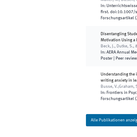
In:
Unterrichtswisse
first
.
doi:
10.1007/
Forschungsartikel (Z
Disentangling Stude
Motivation Using a 
Beck, J., Dutke, S., 
In:
AERA Annual Me
Poster
| Peer revie
Understanding the in
writing anxiety in 
Busse, V.;Graham, S.
In:
Frontiers in Psy
Forschungsartikel (Z
Alle Publikationen anzei