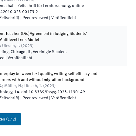
nschaft - Zeitschrift für Lernforschung
,
online
s42010-023-00173-2
eitschrift)
| Peer reviewed
|
Veröffentlicht
nt-Teacher (Dis)Agreement in Judging Students'
Multilevel Lens Model
& Utesch, T.
(
2023
)
eting
,
Chicago, IL
,
Vereinigte Staaten
.
wed
|
Veröffentlicht
terplay between text quality, writing self-efficacy and
learners with and without migration background
; Müller, N.; Utesch, T.
(
2023
)
chology
,
14
.
doi:
10.3389/fpsyg.2023.1130149
eitschrift)
| Peer reviewed
|
Veröffentlicht
gen
(
172
)