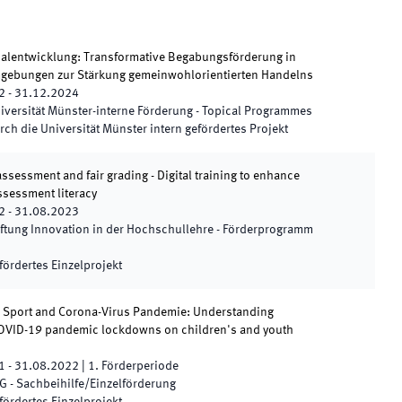
ialentwicklung: Transformative Begabungsförderung in
gebungen zur Stärkung gemeinwohlorientierten Handelns
2
-
31.12.2024
iversität Münster-interne Förderung - Topical Programmes
rch die Universität Münster intern gefördertes Projekt
assessment and fair grading - Digital training to enhance
ssessment literacy
2
-
31.08.2023
iftung Innovation in der Hochschullehre - Förderprogramm
fördertes Einzelprojekt
, Sport and Corona-Virus Pandemie: Understanding
OVID-19 pandemic lockdowns on children's and youth
1
-
31.08.2022
|
1.
Förderperiode
G - Sachbeihilfe/Einzelförderung