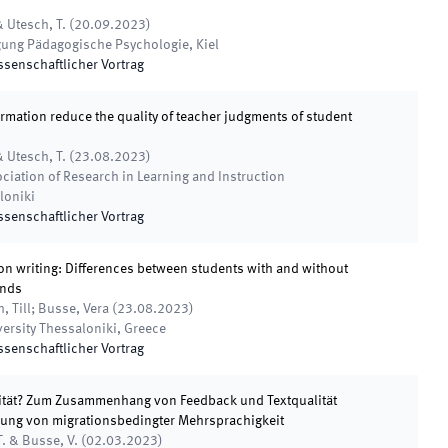
& Utesch, T.
(
20.09.2023
)
gung Pädagogische Psychologie
,
Kiel
ssenschaftlicher Vortrag
ormation reduce the quality of teacher judgments of student
& Utesch, T.
(
23.08.2023
)
iation of Research in Learning and Instruction
loniki
ssenschaftlicher Vortrag
 on writing: Differences between students with and without
unds
, Till; Busse, Vera
(
23.08.2023
)
versity Thessaloniki, Greece
ssenschaftlicher Vortrag
ntität? Zum Zusammenhang von Feedback und Textqualität
gung von migrationsbedingter Mehrsprachigkeit
T. & Busse, V.
(
02.03.2023
)