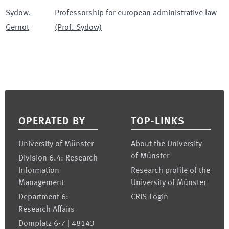
Sydow
,
Professorship for european administrative law
Gernot
(Prof. Sydow)
Footer
OPERATED BY
TOP-LINKS
University of Münster
About the University
of Münster
Division 6.4: Research
Information
Research profile of the
Management
University of Münster
Department 6:
CRIS-Login
Research Affairs
Domplatz 6-7 | 48143