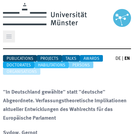
Open main menu
DE
|
EN
PUBLICATIONS
PROJECTS
TALKS
AWARDS
DOCTORATES
HABILITATIONS
PERSONS
ORGANISATIONS
"In Deutschland gewählte" statt "deutsche"
Abgeordnete. Verfassungstheoretische Implikationen
aktueller Entwicklungen des Wahlrechts für das
Europäische Parlament
Sydow, Gernot