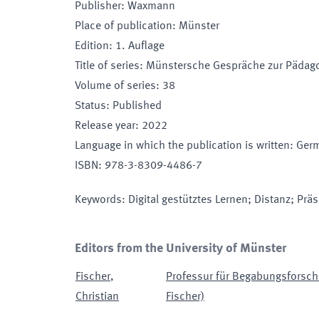
Publisher
:
Waxmann
Place of publication
:
Münster
Edition
:
1. Auflage
Title of series
:
Münstersche Gespräche zur Pädag
Volume of series
:
38
Status
:
Published
Release year
:
2022
Language in which the publication is written
:
Ger
ISBN
:
978-3-8309-4486-7
Keywords
:
Digital gestütztes Lernen; Distanz; Prä
Editors from the University of Münster
Fischer
,
Professur für Begabungsforschu
Christian
Fischer)