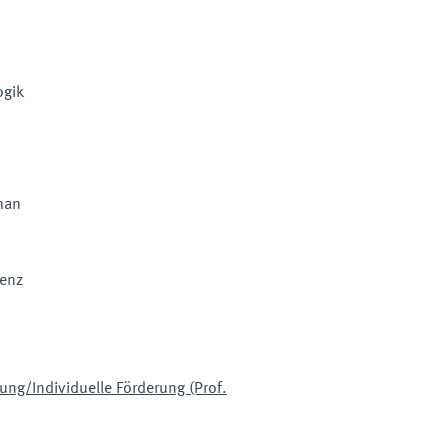
ogik
man
senz
ng/Individuelle Förderung (Prof.