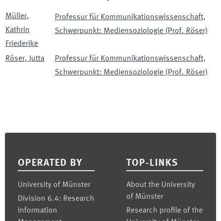
Müller
,
Professur für Kommunikationswissenschaft,
Kathrin
Schwerpunkt: Mediensoziologie (Prof. Röser)
Friederike
Röser
,
Jutta
Professur für Kommunikationswissenschaft,
Schwerpunkt: Mediensoziologie (Prof. Röser)
Footer
OPERATED BY
TOP-LINKS
University of Münster
About the University
of Münster
Division 6.4: Research
Information
Research profile of the