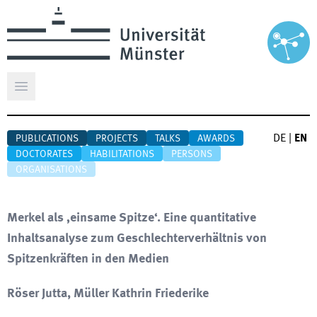
Open main menu
DE
|
EN
PUBLICATIONS
PROJECTS
TALKS
AWARDS
DOCTORATES
HABILITATIONS
PERSONS
ORGANISATIONS
Merkel als ‚einsame Spitze‘. Eine quantitative
Inhaltsanalyse zum Geschlechterverhältnis von
Spitzenkräften in den Medien
Röser Jutta, Müller Kathrin Friederike