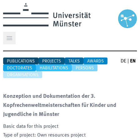
Open main menu
DE
|
EN
PUBLICATIONS
PROJECTS
TALKS
AWARDS
DOCTORATES
HABILITATIONS
PERSONS
ORGANISATIONS
Konzeption und Dokumentation der 3.
Kopfrechenweltmeisterschaften für Kinder und
Jugendliche in Münster
Basic data for this project
Type of project
:
Own resources project