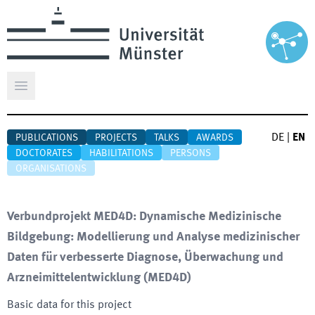
Open main menu
DE
|
EN
PUBLICATIONS
PROJECTS
TALKS
AWARDS
DOCTORATES
HABILITATIONS
PERSONS
ORGANISATIONS
Verbundprojekt MED4D: Dynamische Medizinische
Bildgebung: Modellierung und Analyse medizinischer
Daten für verbesserte Diagnose, Überwachung und
Arzneimittelentwicklung
(
MED4D
)
Basic data for this project