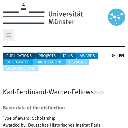
Open main menu
DE
|
EN
PUBLICATIONS
PROJECTS
TALKS
AWARDS
DOCTORATES
HABILITATIONS
PERSONS
ORGANISATIONS
Karl-Ferdinand-Werner-Fellowship
Basic data of the distinction
Type of award
:
Scholarship
Awarded by
:
Deutsches Historisches Institut Paris