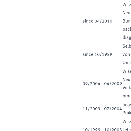
Wiss
Neu
since
04
/
2010
Bun
bac
diag
Selb
since
10
/
1999
von
Onli
Wiss
Neu
09
/
2004
-
04
/
2009
Volk
proc
Inge
11
/
2003
-
07
/
2004
Pra
Wiss
10
/
1999
-
10
/
2003
Leh