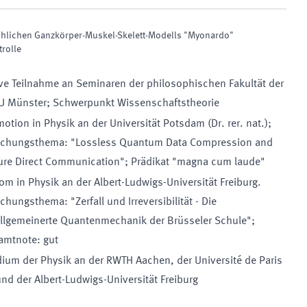
hlichen Ganzkörper-Muskel-Skelett-Modells "Myonardo"
rolle
ve Teilnahme an Seminaren der philosophischen Fakultät der
 Münster; Schwerpunkt Wissenschaftstheorie
otion in Physik an der Universität Potsdam (Dr. rer. nat.);
schungsthema: "Lossless Quantum Data Compression and
ure Direct Communication"; Prädikat "magna cum laude"
om in Physik an der Albert-Ludwigs-Universität Freiburg.
chungsthema: "Zerfall und Irreversibilität - Die
allgemeinerte Quantenmechanik der Brüsseler Schule";
amtnote: gut
ium der Physik an der RWTH Aachen, der Université de Paris
und der Albert-Ludwigs-Universität Freiburg