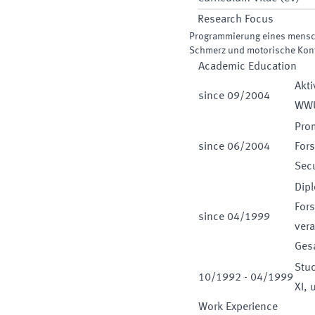
Research Focus
Programmierung eines mensc
Schmerz und motorische Kont
Academic Education
Akti
since
09
/
2004
WWU
Prom
since
06
/
2004
For
Sec
Dipl
Fors
since
04
/
1999
ver
Ges
Stud
10
/
1992
-
04
/
1999
XI, 
Work Experience