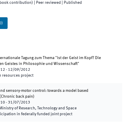
(book contribution)
| Peer reviewed
|
Published
0
)
nternationale Tagung zum Thema "Ist der Geist im Kopf? Die
ten Geistes in Philosophie und Wissenschaft"
012
-
12/09/2012
 resources project
and sensory-motor control: towards a model based
(
Chronic back pain
)
010
-
31/07/2013
Ministry of Research, Technology and Space
icipation in federally funded joint project