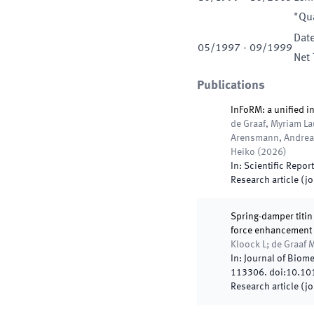
"Qu
Dat
05
/
1997
-
09
/
1999
Net 
Publications
InFoRM: a unified i
de Graaf, Myriam La
Arensmann, Andrea; 
Heiko
(
2026
)
In:
Scientific Repor
Research article (j
Spring-damper titin
force enhancement
Kloock L; de Graaf 
In:
Journal of Biom
113306
.
doi:
10.10
Research article (j