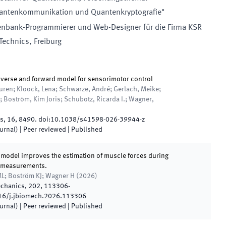
antenkommunikation und Quantenkryptografie"
enbank-Programmierer und Web-Designer für die Firma KSR
Technics, Freiburg
nverse and forward model for sensorimotor control
uren; Kloock, Lena; Schwarze, André; Gerlach, Meike;
Boström, Kim Joris; Schubotz, Ricarda I.; Wagner,
ts
,
16
,
8490
.
doi:
10.1038/s41598-026-39944-z
ournal)
| Peer reviewed
|
Published
 model improves the estimation of muscle forces during
 measurements.
ML; Boström KJ; Wagner H
(
2026
)
echanics
,
202
,
113306
-
16/j.jbiomech.2026.113306
ournal)
| Peer reviewed
|
Published