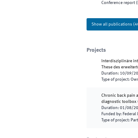
Conference report 
Show all publications
(
4
Projects
Interdisziplinäre i
These des erweiter
Duration
:
10/09/2
Type of project
:
Own
Chronic back pain 
diagnostic toolbox
Duration
:
01/08/2
Funded by
:
Federal 
Type of project
:
Part