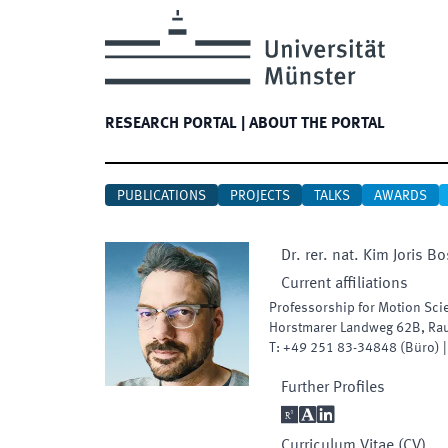
RESEARCH PORTAL
|
ABOUT THE PORTAL
PUBLICATIONS
PROJECTS
TALKS
AWARDS
Dr. rer. nat.
Kim Joris
Bo
Current affiliations
Professorship for Motion Sci
Horstmarer Landweg 62B
,
Ra
T:
+49 251 83-34848
(
Büro
)
Further Profiles

A

Curriculum Vitae (CV)