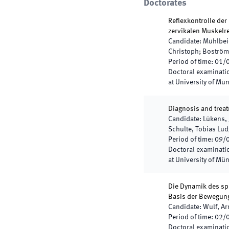
Doctorates
Reflexkontrolle de
zervikalen Muskelre
Candidate
:
Mühlbei
Christoph; Boström,
Period of time
:
01/
Doctoral examinatio
at University of Mü
Diagnosis and treat
Candidate
:
Lükens, 
Schulte, Tobias Lud
Period of time
:
09/
Doctoral examinatio
at University of Mü
Die Dynamik des sp
Basis der Bewegun
Candidate
:
Wulf, Ar
Period of time
:
02/
Doctoral examinatio