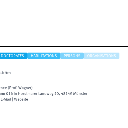
DOCTORATES
HABILITATIONS
PERSONS
ORGANISATIONS
ström
ence (Prof. Wagner)
um
:
016 in Horstmarer Landweg 50
,
48149
Münster
|
E-Mail
|
Website