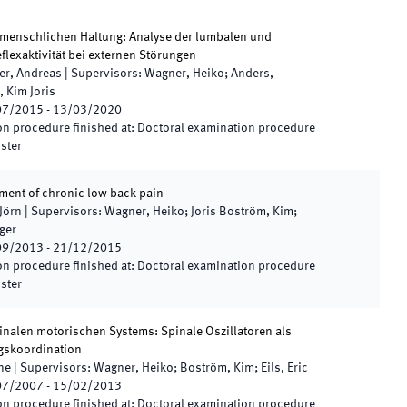
r menschlichen Haltung: Analyse der lumbalen und
flexaktivität bei externen Störungen
er, Andreas
|
Supervisors
:
Wagner, Heiko; Anders,
 Kim Joris
07/2015
-
13/03/2020
n procedure finished at
:
Doctoral examination procedure
nster
ment of chronic low back pain
Jörn
|
Supervisors
:
Wagner, Heiko; Joris Boström, Kim;
ger
09/2013
-
21/12/2015
n procedure finished at
:
Doctoral examination procedure
nster
inalen motorischen Systems: Spinale Oszillatoren als
gskoordination
ne
|
Supervisors
:
Wagner, Heiko; Boström, Kim; Eils, Eric
07/2007
-
15/02/2013
n procedure finished at
:
Doctoral examination procedure