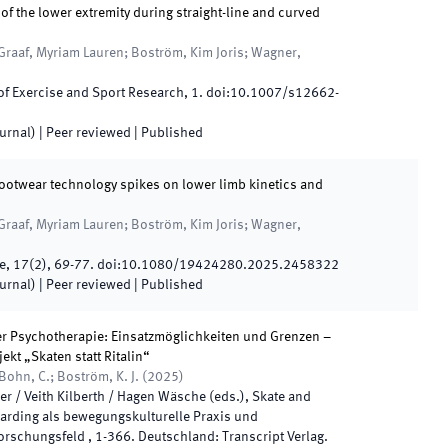
 of the lower extremity during straight-line and curved
Graaf, Myriam Lauren; Boström, Kim Joris; Wagner,
of Exercise and Sport Research
,
1
.
doi:
10.1007/s12662-
ournal)
| Peer reviewed
|
Published
footwear technology spikes on lower limb kinetics and
Graaf, Myriam Lauren; Boström, Kim Joris; Wagner,
e
,
17
(
2
)
,
69
-
77
.
doi:
10.1080/19424280.2025.2458322
ournal)
| Peer reviewed
|
Published
er Psychotherapie: Einsatzmöglichkeiten und Grenzen –
kt „Skaten statt Ritalin“
; Bohn, C.; Boström, K. J.
(
2025
)
r / Veith Kilberth / Hagen Wäsche
(
eds.
),
Skate and
arding als bewegungskulturelle Praxis und
 Forschungsfeld
,
1
-
366
.
Deutschland
:
Transcript Verlag
.