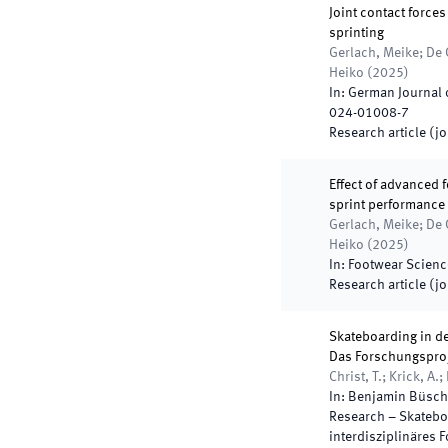
Joint contact forces
sprinting
Gerlach, Meike; De 
Heiko
(
2025
)
In:
German Journal 
024-01008-7
Research article (j
Effect of advanced 
sprint performance
Gerlach, Meike; De 
Heiko
(
2025
)
In:
Footwear Scienc
Research article (j
Skateboarding in d
Das Forschungsproje
Christ, T.; Krick, A.
In:
Benjamin Büsche
Research – Skatebo
interdisziplinäres