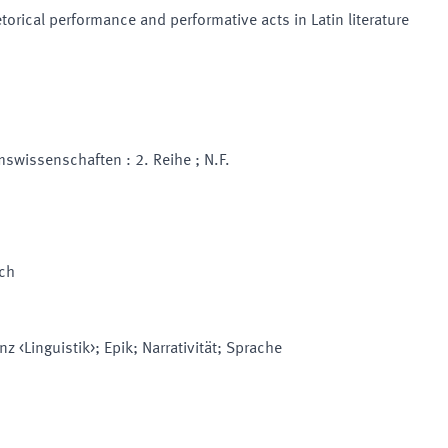
orical performance and performative acts in Latin literature
mswissenschaften : 2. Reihe ; N.F.
sch
z <Linguistik>; Epik; Narrativität; Sprache