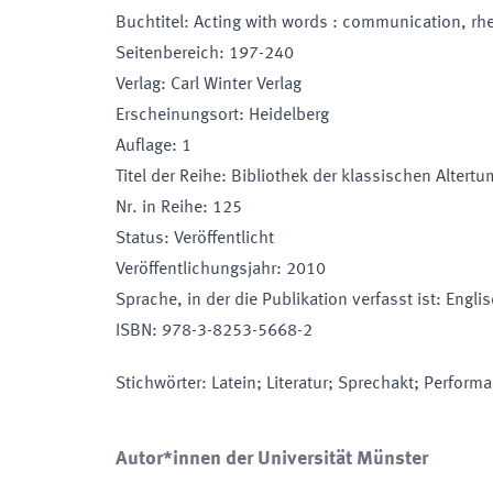
Buchtitel
:
Acting with words : communication, rhet
Seitenbereich
:
197-240
Verlag
:
Carl Winter Verlag
Erscheinungsort
:
Heidelberg
Auflage
:
1
Titel der Reihe
:
Bibliothek der klassischen Altertu
Nr. in Reihe
:
125
Status
:
Veröffentlicht
Veröffentlichungsjahr
:
2010
Sprache, in der die Publikation verfasst ist
:
Engli
ISBN
:
978-3-8253-5668-2
Stichwörter
:
Latein; Literatur; Sprechakt; Performan
Autor*innen der Universität Münster