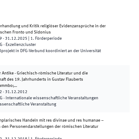
rhandlung und Kritik religiöser Evidenzansprüche in der
ischen Fronto und Sidonius
9
-
31.12.2025
|
1.
Förderperiode
G - Exzellenzcluster
ilprojekt in DFG-Verbund koordiniert an der Universität
r Antike - Griechisch-römische Literatur und die
ft des 19. Jahrhunderts in Gustav Flauberts
lammbo;…
2
-
31.12.2012
G - Internationale wissenschaftliche Veranstaltungen
ssenschaftliche Veranstaltung
mplarisches Handeln mit res divinae und res humanae –
n den Personendarstellungen der römischen Literatur