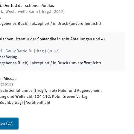
. Der Tod der schönen Antike.
H., Westerwelle Karin
(
Hrsg.
)
(
2017
)
.
egebenes Buch)
|
akzeptiert / in Druck (unveröffentlicht)
inischen Literatur der Spätantike in acht Abteilungen und 41
H., Gauly Bardo M.
(
Hrsg.
)
(
2017
)
ner Verlag
.
egebenes Buch)
|
akzeptiert / in Druck (unveröffentlicht)
on Missae
(
2013
)
 Schröer Johannes
(
Hrsg.
),
Trotz Natur und Augenschein.
lung und Weltsicht
,
104
-
112
.
Köln
:
Greven Verlag
.
(Buchbeitrag)
|
Veröffentlicht
gen
(
27
)