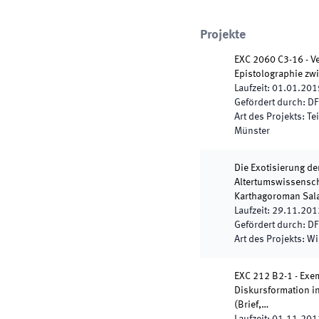
Projekte
EXC 2060 C3-16 - Ve
Epistolographie zw
Laufzeit
:
01.01.201
Gefördert durch
:
DF
Art des Projekts
:
Te
Münster
Die Exotisierung de
Altertumswissenscha
Karthagoroman Sa
Laufzeit
:
29.11.201
Gefördert durch
:
DF
Art des Projekts
:
Wi
EXC 212 B2-1 - Exe
Diskursformation i
(Brief,…