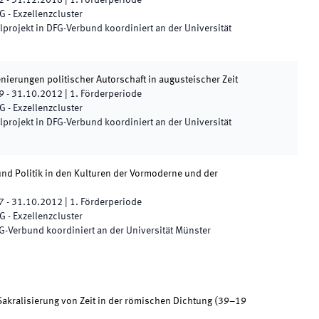
2
-
31.12.2018
|
1.
Förderperiode
G - Exzellenzcluster
ilprojekt in DFG-Verbund koordiniert an der Universität
nierungen politischer Autorschaft in augusteischer Zeit
9
-
31.10.2012
|
1.
Förderperiode
G - Exzellenzcluster
ilprojekt in DFG-Verbund koordiniert an der Universität
und Politik in den Kulturen der Vormoderne und der
7
-
31.10.2012
|
1.
Förderperiode
G - Exzellenzcluster
G-Verbund koordiniert an der Universität Münster
Sakralisierung von Zeit in der römischen Dichtung (39–19