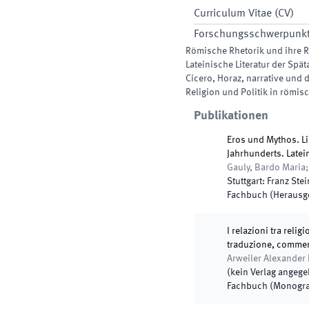
Curriculum Vitae (CV)
Forschungsschwerpunk
Römische Rhetorik und ihre 
Lateinische Literatur der Spät
Cicero, Horaz, narrative und 
Religion und Politik in römisc
Publikationen
Eros und Mythos. L
Jahrhunderts. Late
Gauly, Bardo Maria;
Stuttgart
:
Franz Stei
Fachbuch (Herausg
I relazioni tra relig
traduzione, commen
Arweiler Alexander 
(
kein Verlag angeg
Fachbuch (Monogra