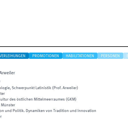
VERLEIHUNGEN
PROMOTIONEN
HABILITATIONEN
PERSONEN
Arweiler
n
logie, Schwerpunkt Latinistik (Prof. Arweiler)
ter
ultur des östlichen Mittelmeerraumes
(
GKM
)
Münster
ion und Politik. Dynamiken von Tradition und Innovation
r