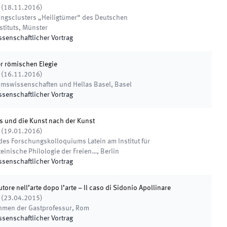
(
18.11.2016
)
ngsclusters „Heiligtümer“ des Deutschen
tituts
,
Münster
ssenschaftlicher Vortrag
er römischen Elegie
(
16.11.2016
)
umswissenschaften und Hellas Basel
,
Basel
ssenschaftlicher Vortrag
s und die Kunst nach der Kunst
(
19.01.2016
)
des Forschungskolloquiums Latein am Institut für
einische Philologie der Freien…
,
Berlin
ssenschaftlicher Vortrag
utore nell’arte dopo l’arte – Il caso di Sidonio Apollinare
(
23.04.2015
)
ahmen der Gastprofessur
,
Rom
ssenschaftlicher Vortrag