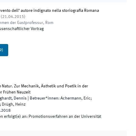
ervento dell‘ autore indignato nella storiografia Romana
(
21.04.2015
)
ahmen der Gastprofessur
,
Rom
ssenschaftlicher Vortrag
9
)
Natur. Zur Mechanik, Ästhetik und Poetik in der
r Frühen Neuzeit
ghardt, Dennis
|
Betreuer*innen
:
Achermann, Eric;
; Drügh, Heinz
.2018
 erfolgt(e) an
:
Promotionsverfahren an der Universität