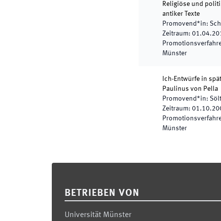
Religiöse und polit
antiker Texte
Promovend*in
:
Sch
Zeitraum
:
01.04.20
Promotionsverfahren
Münster
Ich-Entwürfe in spä
Paulinus von Pella
Promovend*in
:
Söl
Zeitraum
:
01.10.20
Promotionsverfahren
Münster
Footer
BETRIEBEN VON
Universität Münster