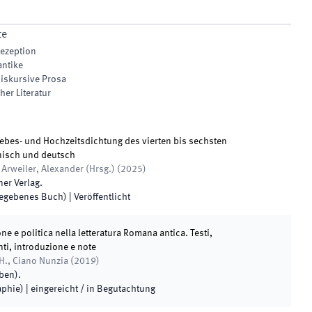
te
Rezeption
antike
diskursive Prosa
her Literatur
iebes- und Hochzeitsdichtung des vierten bis sechsten
inisch und deutsch
 Arweiler, Alexander
(
Hrsg.
)
(
2025
)
ner Verlag
.
egebenes Buch)
|
Veröffentlicht
ione e politica nella letteratura Romana antica. Testi,
ti, introduzione e note
H., Ciano Nunzia
(
2019
)
eben
)
.
phie)
|
eingereicht / in Begutachtung