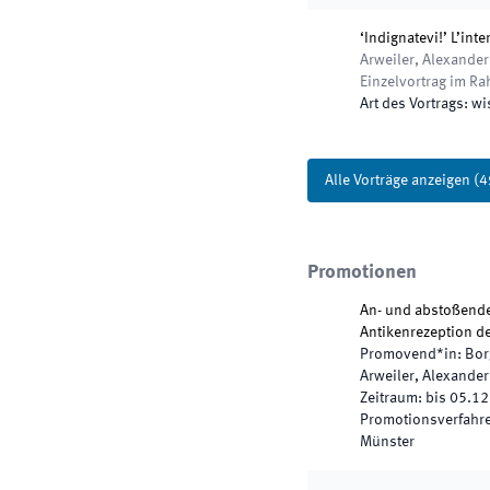
‘Indignatevi!’ L’int
Arweiler, Alexander
Einzelvortrag im R
Art des Vortrags
:
wi
Alle Vorträge anzeigen
(
4
Promotionen
An- und abstoßende 
Antikenrezeption de
Promovend*in
:
Bor
Arweiler, Alexander
Zeitraum
:
bis
05.12
Promotionsverfahren
Münster