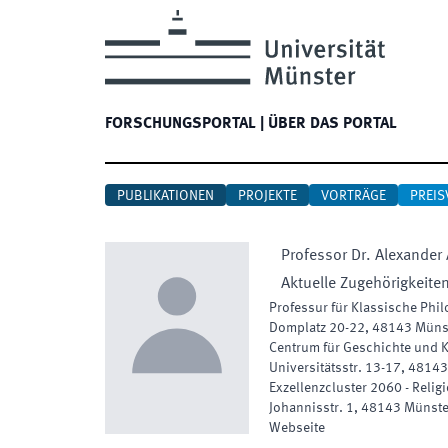
FORSCHUNGSPORTAL
|
ÜBER DAS PORTAL
PUBLIKATIONEN
PROJEKTE
VORTRÄGE
PREIS
Professor Dr.
Alexander
Aktuelle Zugehörigkeite
Professur für Klassische Philo
Domplatz 20-22
,
48143
Müns
Centrum für Geschichte und K
Universitätsstr. 13-17
,
48143
Exzellenzcluster 2060 - Relig
Johannisstr. 1
,
48143
Münste
Webseite