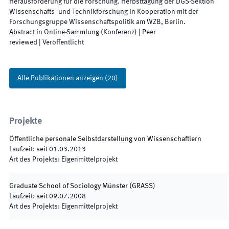
Herausforderung für die Forschung. Herbsttagung der DGS-Sektion
Wissenschafts- und Technikforschung in Kooperation mit der
Forschungsgruppe Wissenschaftspolitik am WZB
,
Berlin
.
Abstract in Online-Sammlung (Konferenz)
| Peer
reviewed
|
Veröffentlicht
Alle Publikationen anzeigen
(
20
)
Projekte
Öffentliche personale Selbstdarstellung von Wissenschaftlern
Laufzeit
:
seit
01.03.2013
Art des Projekts
:
Eigenmittelprojekt
Graduate School of Sociology Münster
(
GRASS
)
Laufzeit
:
seit
09.07.2008
Art des Projekts
:
Eigenmittelprojekt