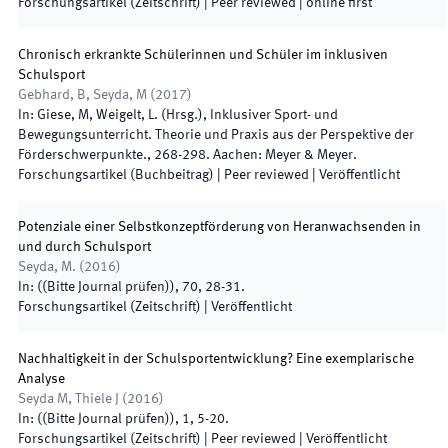
Forschungsartikel (Zeitschrift)
| Peer reviewed
|
online first
Chronisch erkrankte Schülerinnen und Schüler im inklusiven
Schulsport
Gebhard, B, Seyda, M
(
2017
)
In:
Giese, M, Weigelt, L.
(
Hrsg.
),
Inklusiver Sport- und
Bewegungsunterricht. Theorie und Praxis aus der Perspektive der
Förderschwerpunkte.
,
268
-
298
.
Aachen
:
Meyer & Meyer
.
Forschungsartikel (Buchbeitrag)
| Peer reviewed
|
Veröffentlicht
Potenziale einer Selbstkonzeptförderung von Heranwachsenden in
und durch Schulsport
Seyda, M.
(
2016
)
In:
(
(Bitte Journal prüfen)
)
,
70
,
28
-
31
.
Forschungsartikel (Zeitschrift)
|
Veröffentlicht
Nachhaltigkeit in der Schulsportentwicklung? Eine exemplarische
Analyse
Seyda M, Thiele J
(
2016
)
In:
(
(Bitte Journal prüfen)
)
,
1
,
5
-
20
.
Forschungsartikel (Zeitschrift)
| Peer reviewed
|
Veröffentlicht