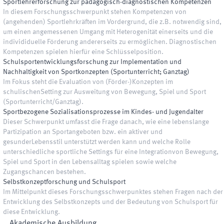
Sportlehrerforschung zur pädagogisch-diagnostischen Kompetenzen
In diesem Forschungsschwerpunkt stehen Kompetenzen von
(angehenden) Sportlehrkräften im Vordergrund, die z.B. notwendig sind,
um einen angemessenen Umgang mit Heterogenität einerseits und die
individiduelle Förderung andererseits zu ermöglichen. Diagnostischen
Kompetenzen spielen hierfür eine Schlüsselposition.
Schulsportentwicklungsforschung zur Implementation und
Nachhaltigkeit von Sportkonzepten (Sportunterricht; Ganztag)
Im Fokus steht die Evaluation von (Förder-)Konzepten im
schulischenSetting zur Ausweitung von Bewegung, Spiel und Sport
(Sportunterricht/Ganztag).
Sportbezogene Sozialisationsprozesse im Kindes- und Jugendalter
Dieser Schwerpunkt umfasst die Frage danach, wie eine lebenslange
Partizipation an Sportangeboten bzw. ein aktiver und
gesunderLebensstil unterstützt werden kann und welche Rolle
unterschiedliche sportliche Settings für eine Integrationvon Bewegung,
Spiel und Sport in den Lebensalltag spielen sowie welche
Zugangschancen bestehen.
Selbstkonzeptforschung und Schulsport
Im Mittelpunkt dieses Forschungsschwerpunktes stehen Fragen nach der
Entwicklung des Selbstkonzepts und der Bedeutung von Schulsport für
diese Entwicklung.
Akademische Ausbildung