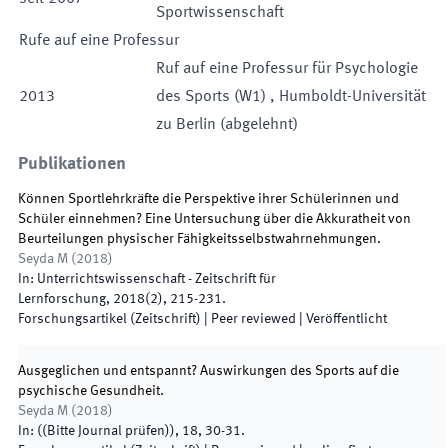
Sportwissenschaft
Rufe auf eine Professur
Ruf auf eine
Professur für
Psychologie
2013
des Sports
(
W1
)
,
Humboldt-Universität
zu Berlin
(
abgelehnt
)
Publikationen
Können Sportlehrkräfte die Perspektive ihrer Schülerinnen und
Schüler einnehmen? Eine Untersuchung über die Akkuratheit von
Beurteilungen physischer Fähigkeitsselbstwahrnehmungen.
Seyda M
(
2018
)
In:
Unterrichtswissenschaft - Zeitschrift für
Lernforschung
,
2018
(
2
)
,
215
-
231
.
Forschungsartikel (Zeitschrift)
| Peer reviewed
|
Veröffentlicht
Ausgeglichen und entspannt? Auswirkungen des Sports auf die
psychische Gesundheit.
Seyda M
(
2018
)
In:
(
(Bitte Journal prüfen)
)
,
18
,
30
-
31
.