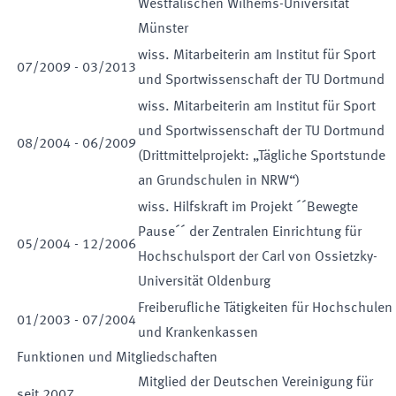
Westfälischen Wilhems-Universität
Münster
wiss. Mitarbeiterin am Institut für Sport
07
/
2009
-
03
/
2013
und Sportwissenschaft der TU Dortmund
wiss. Mitarbeiterin am Institut für Sport
und Sportwissenschaft der TU Dortmund
08
/
2004
-
06
/
2009
(Drittmittelprojekt: „Tägliche Sportstunde
an Grundschulen in NRW“)
wiss. Hilfskraft im Projekt ´´Bewegte
Pause´´ der Zentralen Einrichtung für
05
/
2004
-
12
/
2006
Hochschulsport der Carl von Ossietzky-
Universität Oldenburg
Freiberufliche Tätigkeiten für Hochschulen
01
/
2003
-
07
/
2004
und Krankenkassen
Funktionen und Mitgliedschaften
Mitglied der Deutschen Vereinigung für
seit
2007