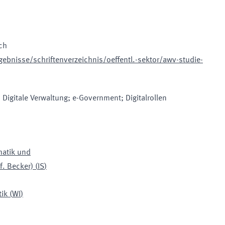
ch
ebnisse/schriftenverzeichnis/oeffentl.-sektor/awv-studie-
igitale Verwaltung; e-Government; Digitalrollen
matik und
. Becker)
(
IS
)
tik
(
WI
)