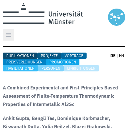
Hauptmenü öffnen
DE
|
EN
PUBLIKATIONEN
PROJEKTE
VORTRÄGE
PREISVERLEIHUNGEN
PROMOTIONEN
HABILITATIONEN
PERSONEN
EINRICHTUNGEN
A Combined Experimental and First-Principles Based
Assessment of Finite-Temperature Thermodynamic
Properties of Intermetallic Al3Sc
Ankit Gupta, Bengü Tas, Dominique Korbmacher,
Biswanath Dutta, Yulia Neitzel, Blazej Grabowski,