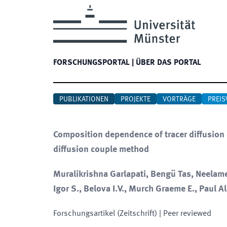
FORSCHUNGSPORTAL
|
ÜBER DAS PORTAL
PUBLIKATIONEN
PROJEKTE
VORTRÄGE
PREIS
Composition dependence of tracer diffusion c
diffusion couple method
Muralikrishna Garlapati, Bengü Tas, Neelame
Igor S., Belova I.V., Murch Graeme E., Paul A
Forschungsartikel (Zeitschrift)
| Peer reviewed