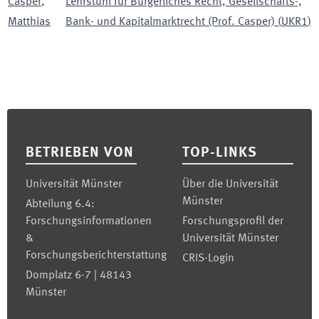
Casper
,
Lehrstuhl für Bürgerliches Recht, Gesellschafts-,
Matthias
Bank- und Kapitalmarktrecht (Prof. Casper)
(
UKR1
)
Footer
BETRIEBEN VON
TOP-LINKS
Universität Münster
Über die Universität
Münster
Abteilung 6.4:
Forschungsinformationen
Forschungsprofil der
&
Universität Münster
Forschungsberichterstattung
CRIS-Login
Domplatz 6-7 | 48143
Münster