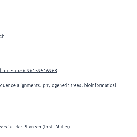
sch
:nbn:de:hbz:6-96159516963
equence alignments; phylogenetic trees; bioinformatical
rsität der Pflanzen (Prof. Müller)