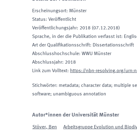
Erscheinungsort
:
Münster
Status
:
Veröffentlicht
Veröffentlichungsjahr
:
2018 (07.12.2018)
Sprache, in der die Publikation verfasst ist
:
Engli
Art der Qualifikationsschrift
:
Dissertationsschrift
Abschlusshochschule
:
WWU Münster
Abschlussjahr
:
2018
Link zum Volltext
:
https://nbn-resolving.org/urn
Stichwörter
:
metadata; character data; multiple s
software; unambiguous annotation
Autor*innen der Universität Münster
Stöver
,
Ben
Arbeitsgruppe Evolution und Biodive