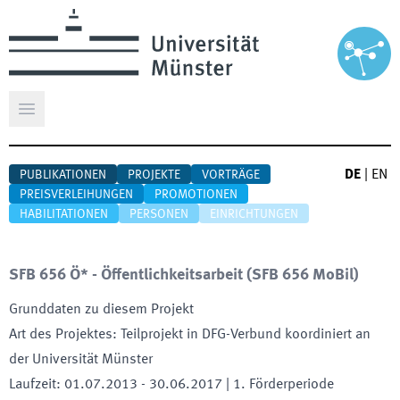
Hauptmenü öffnen
DE
|
EN
PUBLIKATIONEN
PROJEKTE
VORTRÄGE
PREISVERLEIHUNGEN
PROMOTIONEN
HABILITATIONEN
PERSONEN
EINRICHTUNGEN
SFB 656 Ö* - Öffentlichkeitsarbeit
(
SFB 656 MoBil
)
Grunddaten zu diesem Projekt
Art des Projektes
:
Teilprojekt in DFG-Verbund koordiniert an
der Universität Münster
Laufzeit
:
01.07.2013
-
30.06.2017
| 1. Förderperiode