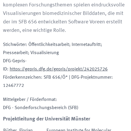
komplexen Forschungsthemen spielen eindrucksvolle
Visualisierungen biomedizinischer Bilddaten, die mit
der im SFB 656 entwickelten Software Voreen erstellt
werden, eine wichtige Rolle.
Stichwörter
:
Öffentlichkeitsarbeit; Internetauftritt;
Pressearbeit; Visualisierung
DFG-Gepris-
ID
:
https://gepris.dfg.de/gepris/projekt/242025726
Förderkennzeichen
:
SFB 656/Ö*
|
DFG-Projektnummer
:
12467772
Mittelgeber / Förderformat
:
DFG - Sonderforschungsbereich
(SFB)
Projektleitung der Universität Münster
Büther
,
Florian
European Institute for Molecular