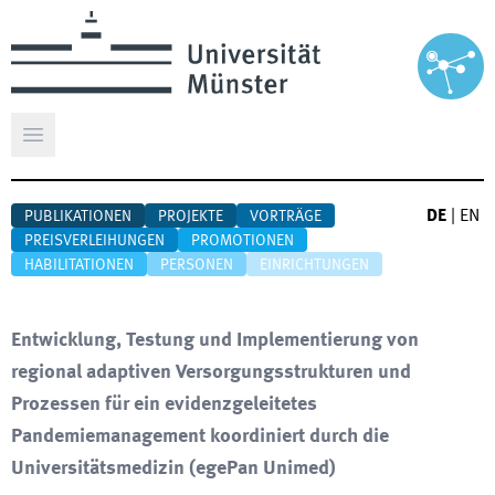
Hauptmenü öffnen
DE
|
EN
PUBLIKATIONEN
PROJEKTE
VORTRÄGE
PREISVERLEIHUNGEN
PROMOTIONEN
HABILITATIONEN
PERSONEN
EINRICHTUNGEN
Entwicklung, Testung und Implementierung von
regional adaptiven Versorgungsstrukturen und
Prozessen für ein evidenzgeleitetes
Pandemiemanagement koordiniert durch die
Universitätsmedizin
(
egePan Unimed
)