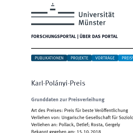
FORSCHUNGSPORTAL
|
ÜBER DAS PORTAL
PUBLIKATIONEN
PROJEKTE
VORTRÄGE
PREIS
Karl-Polányi-Preis
Grunddaten zur Preisverleihung
Art des Preises
:
Preis für beste Veröffentlichung
Verliehen von
:
Ungarische Gesellschaft für Soziol
Verliehen an
:
Pollack, Detlef; Rosta, Gergely
Bekannt gegeben am
:
15.10.2018