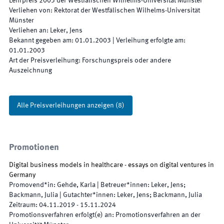
Lehrpreis 2003 der Westfälischen Wilhelms-Universität Münster
Verliehen von
:
Rektorat der Westfälischen Wilhelms-Universität
Münster
Verliehen an
:
Leker, Jens
Bekannt gegeben am
:
01.01.2003
|
Verleihung erfolgte am
:
01.01.2003
Art der Preisverleihung
:
Forschungspreis oder andere
Auszeichnung
Alle Preisverleihungen anzeigen
(
8
)
Promotionen
Digital business models in healthcare - essays on digital ventures in
Germany
Promovend*in
:
Gehde, Karla
|
Betreuer*innen
:
Leker, Jens;
Backmann, Julia
|
Gutachter*innen
:
Leker, Jens; Backmann, Julia
Zeitraum
:
04.11.2019
-
15.11.2024
Promotionsverfahren erfolgt(e) an
:
Promotionsverfahren an der