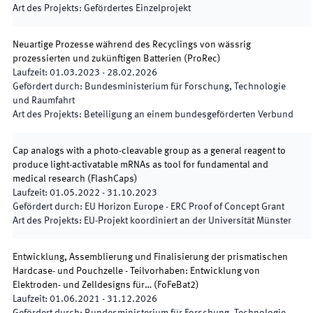
Art des Projekts
:
Gefördertes Einzelprojekt
Neuartige Prozesse während des Recyclings von wässrig
prozessierten und zukünftigen Batterien
(
ProRec
)
Laufzeit
:
01.03.2023
-
28.02.2026
Gefördert durch
:
Bundesministerium für Forschung, Technologie
und Raumfahrt
Art des Projekts
:
Beteiligung an einem bundesgeförderten Verbund
Cap analogs with a photo-cleavable group as a general reagent to
produce light-activatable mRNAs as tool for fundamental and
medical research
(
FlashCaps
)
Laufzeit
:
01.05.2022
-
31.10.2023
Gefördert durch
:
EU Horizon Europe - ERC Proof of Concept Grant
Art des Projekts
:
EU-Projekt koordiniert an der Universität Münster
Entwicklung, Assemblierung und Finalisierung der prismatischen
Hardcase- und Pouchzelle - Teilvorhaben: Entwicklung von
Elektroden- und Zelldesigns für…
(
FoFeBat2
)
Laufzeit
:
01.06.2021
-
31.12.2026