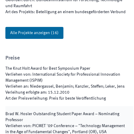
Gefördert durch
:
Bundesministerium für Forschung, Technologie
und Raumfahrt
Art des Projekts
:
Beteiligung an einem bundesgeförderten Verbund
Alle Projekte anzeigen
(
16
)
Preise
The Knut Holt Award for Best Symposium Paper
Verliehen von
:
International Society for Professional Innovation
Management (ISPIM)
Verliehen an
:
Niedergassel, Benjamin; Kanzler, Steffen; Leker, Jens
Verleihung erfolgte am
:
15.12.2010
Art der Preisverleihung
:
Preis für beste Veröffentlichung
Brad W. Hosler Outstanding Student Paper Award – Nominating
Professor
Verliehen von
:
PICMET '09 Conference – "Technology Management
in the Age of Fundamental Changes", Portland (OR), USA