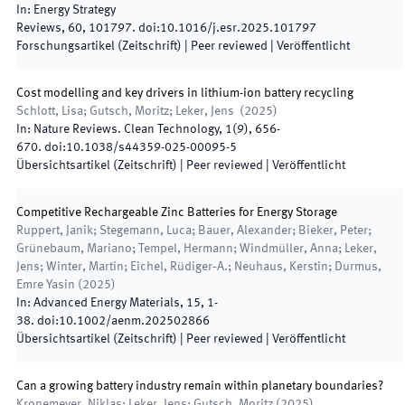
In:
Energy Strategy
Reviews
,
60
,
101797
.
doi:
10.1016/j.esr.2025.101797
Forschungsartikel (Zeitschrift)
| Peer reviewed
|
Veröffentlicht
Cost modelling and key drivers in lithium-ion battery recycling
Schlott, Lisa; Gutsch, Moritz; Leker, Jens
(
2025
)
In:
Nature Reviews. Clean Technology
,
1
(
9
)
,
656
-
670
.
doi:
10.1038/s44359-025-00095-5
Übersichtsartikel (Zeitschrift)
| Peer reviewed
|
Veröffentlicht
Competitive Rechargeable Zinc Batteries for Energy Storage
Ruppert, Janik; Stegemann, Luca; Bauer, Alexander; Bieker, Peter;
Grünebaum, Mariano; Tempel, Hermann; Windmüller, Anna; Leker,
Jens; Winter, Martin; Eichel, Rüdiger‐A.; Neuhaus, Kerstin; Durmus,
Emre Yasin
(
2025
)
In:
Advanced Energy Materials
,
15
,
1
-
38
.
doi:
10.1002/aenm.202502866
Übersichtsartikel (Zeitschrift)
| Peer reviewed
|
Veröffentlicht
Can a growing battery industry remain within planetary boundaries?
Kronemeyer, Niklas; Leker, Jens; Gutsch, Moritz
(
2025
)