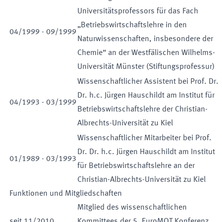
Universitätsprofessors für das Fach
„Betriebswirtschaftslehre in den
04
/
1999
-
09
/
1999
Naturwissenschaften, insbesondere der
Chemie“ an der Westfälischen Wilhelms-
Universität Münster (Stiftungsprofessur)
Wissenschaftlicher Assistent bei Prof. Dr.
Dr. h.c. Jürgen Hauschildt am Institut für
04
/
1993
-
03
/
1999
Betriebswirtschaftslehre der Christian-
Albrechts-Universität zu Kiel
Wissenschaftlicher Mitarbeiter bei Prof.
Dr. Dr. h.c. Jürgen Hauschildt am Institut
01
/
1989
-
03
/
1993
für Betriebswirtschaftslehre an der
Christian-Albrechts-Universität zu Kiel
Funktionen und Mitgliedschaften
Mitglied des wissenschaftlichen
seit
11
/
2010
Kommittees der 5. EuroMOT Konferenz