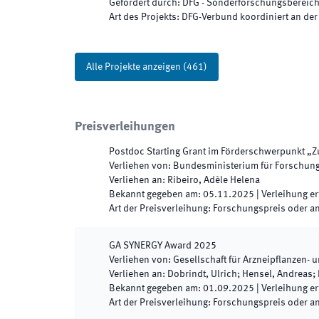
Gefördert durch
:
DFG - Sonderforschungsbereic
Art des Projekts
:
DFG-Verbund koordiniert an der
Alle Projekte anzeigen
(
461
)
Preisverleihungen
Postdoc Starting Grant im Förderschwerpunkt „Z
Verliehen von
:
Bundesministerium für Forschung
Verliehen an
:
Ribeiro, Adèle Helena
Bekannt gegeben am
:
05.11.2025
|
Verleihung er
Art der Preisverleihung
:
Forschungspreis oder a
GA SYNERGY Award
2025
Verliehen von
:
Gesellschaft für Arzneipflanzen- 
Verliehen an
:
Dobrindt, Ulrich; Hensel, Andreas;
Bekannt gegeben am
:
01.09.2025
|
Verleihung er
Art der Preisverleihung
:
Forschungspreis oder a