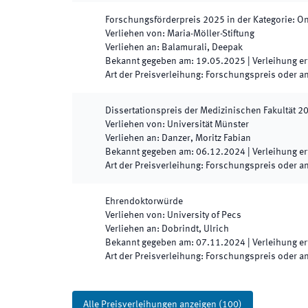
Forschungsförderpreis
2025
in der Kategorie
:
On
Verliehen von
:
Maria-Möller-Stiftung
Verliehen an
:
Balamurali, Deepak
Bekannt gegeben am
:
19.05.2025
|
Verleihung er
Art der Preisverleihung
:
Forschungspreis oder a
Dissertationspreis der Medizinischen Fakultät
2
Verliehen von
:
Universität Münster
Verliehen an
:
Danzer, Moritz Fabian
Bekannt gegeben am
:
06.12.2024
|
Verleihung er
Art der Preisverleihung
:
Forschungspreis oder a
Ehrendoktorwürde
Verliehen von
:
University of Pecs
Verliehen an
:
Dobrindt, Ulrich
Bekannt gegeben am
:
07.11.2024
|
Verleihung er
Art der Preisverleihung
:
Forschungspreis oder a
Alle Preisverleihungen anzeigen
(
100
)