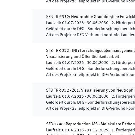
Art des Projekts
:
Teilprojekt in DFG-Verbund koor
SFB TRR 332: Neutrophile Granulozyten: Entwick
Laufzeit
:
01.07.2026
-
30.06.2030
|
2.
Förderper
Gefördert durch
:
DFG - Sonderforschungsbereic
Art des Projekts
:
DFG-Verbund koordiniert an der
SFB TRR 332 - INF: Forschungsdatenmanagement u
Visualisierung und Öffentlichkeitsarbeit
Laufzeit
:
01.07.2026
-
30.06.2030
|
2.
Förderper
Gefördert durch
:
DFG - Sonderforschungsbereic
Art des Projekts
:
Teilprojekt in DFG-Verbund koor
SFB TRR 332 - Z01: Visualisierung von Neutrophi
Laufzeit
:
01.07.2026
-
30.06.2030
|
2.
Förderper
Gefördert durch
:
DFG - Sonderforschungsbereic
Art des Projekts
:
Teilprojekt in DFG-Verbund koor
SFB 1748: Reproduction.MS - Molekulare Pathome
Laufzeit
:
01.04.2026
-
31.12.2029
|
1.
Förderper