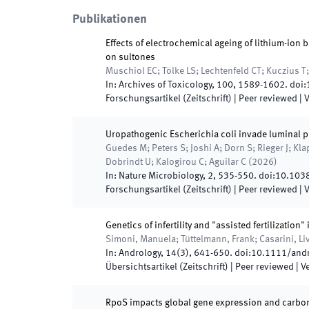
Publikationen
Effects of electrochemical ageing of lithium-ion ba
on sultones
Muschiol EC; Tölke LS; Lechtenfeld CT; Kuczius T
In:
Archives of Toxicology
,
100
,
1589
-
1602
.
doi:
Forschungsartikel (Zeitschrift)
| Peer reviewed
|
V
Uropathogenic Escherichia coli invade luminal pr
Guedes M; Peters S; Joshi A; Dorn S; Rieger J; Kl
Dobrindt U; Kalogirou C; Aguilar C
(
2026
)
In:
Nature Microbiology
,
2
,
535
-
550
.
doi:
10.103
Forschungsartikel (Zeitschrift)
| Peer reviewed
|
V
Genetics of infertility and "assisted fertilization
Simoni, Manuela; Tüttelmann, Frank; Casarini, Li
In:
Andrology
,
14
(
3
)
,
641
-
650
.
doi:
10.1111/and
Übersichtsartikel (Zeitschrift)
| Peer reviewed
|
Ve
RpoS impacts global gene expression and carbon s