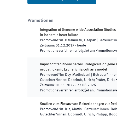
Promotionen
Integration of Genome-wide Association Studies
in ischemic heart failure
Promovend*in
:
Balamurali, Deepak
|
Betreuer*i
Zeitraum
:
01.12.2019
-
heute
Promotionsverfahren erfolgt(e) an
:
Promotionsver
Impact of traditional herbal urologicals on gene
uropathogenic Escherichia coli as a model
Promovend*in
:
Dey, Madhubani
|
Betreuer*inne
Gutachter*innen
:
Dobrindt, Ulrich; Prüfer, Dirk;
Zeitraum
:
01.11.2022
-
22.06.2026
Promotionsverfahren erfolgt(e) an
:
Promotionsve
Studien zum Einsatz von Bakteriophagen zur Redu
Promovend*in
:
Irle, Mattis
|
Betreuer*innen
:
Dob
Gutachter*innen
:
Dobrindt, Ulrich; Philipp, Bod