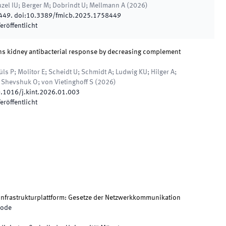
uzel IU; Berger M; Dobrindt U; Mellmann A
(
2026
)
449
.
doi:
10.3389/fmicb.2025.1758449
eröffentlicht
ins kidney antibacterial response by decreasing complement
 P; Molitor E; Scheidt U; Schmidt A; Ludwig KU; Hilger A;
; Shevshuk O; von Vietinghoff S
(
2026
)
.1016/j.kint.2026.01.003
eröffentlicht
nfrastrukturplattform: Gesetze der Netzwerkkommunikation
iode
h