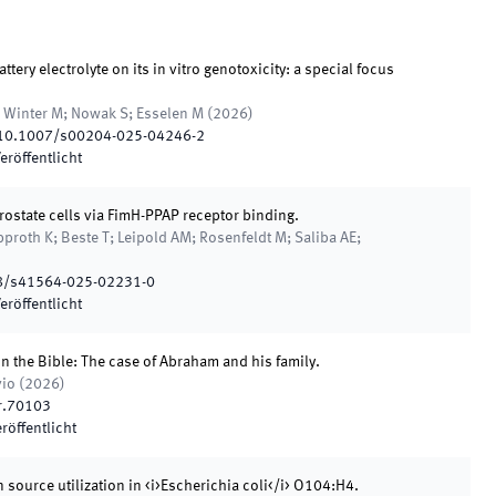
ttery electrolyte on its in vitro genotoxicity: a special focus
; Winter M; Nowak S; Esselen M
(
2026
)
10.1007/s00204-025-04246-2
eröffentlicht
ostate cells via FimH-PPAP receptor binding.
approth K; Beste T; Leipold AM; Rosenfeldt M; Saliba AE;
8/s41564-025-02231-0
eröffentlicht
" in the Bible: The case of Abraham and his family.
vio
(
2026
)
r.70103
röffentlicht
ource utilization in <i>Escherichia coli</i> O104:H4.