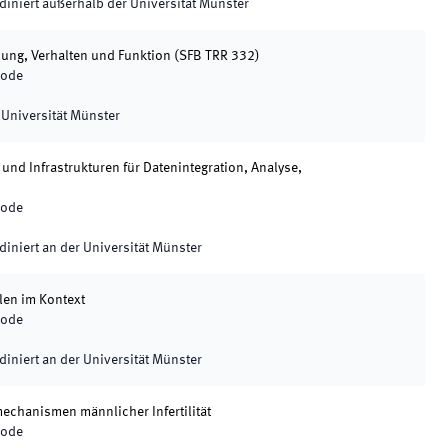
diniert außerhalb der Universität Münster
lung, Verhalten und Funktion
(
SFB TRR 332
)
iode
h
 Universität Münster
nd Infrastrukturen für Datenintegration, Analyse,
iode
h
diniert an der Universität Münster
len im Kontext
iode
h
diniert an der Universität Münster
chanismen männlicher Infertilität
iode