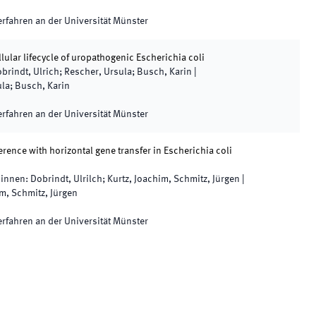
rfahren an der Universität Münster
llular lifecycle of uropathogenic Escherichia coli
brindt, Ulrich; Rescher, Ursula; Busch, Karin
|
ula; Busch, Karin
rfahren an der Universität Münster
rference with horizontal gene transfer in Escherichia coli
*innen
:
Dobrindt, Ulrilch; Kurtz, Joachim, Schmitz, Jürgen
|
im, Schmitz, Jürgen
rfahren an der Universität Münster