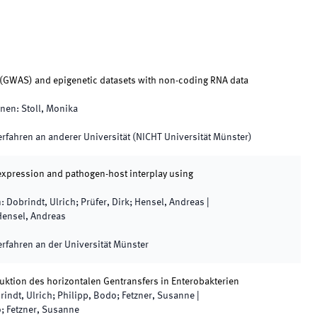
 (GWAS) and epigenetic datasets with non-coding RNA data
nnen
:
Stoll, Monika
fahren an anderer Universität (NICHT Universität Münster)
 expression and pathogen-host interplay using
n
:
Dobrindt, Ulrich; Prüfer, Dirk; Hensel, Andreas
|
 Hensel, Andreas
rfahren an der Universität Münster
ktion des horizontalen Gentransfers in Enterobakterien
rindt, Ulrich; Philipp, Bodo; Fetzner, Susanne
|
o; Fetzner, Susanne