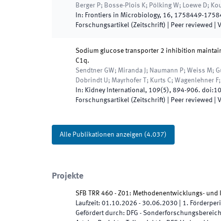
Berger P; Bosse-Plois K; Pölking W; Loewe D; Ko
In:
Frontiers in Microbiology
,
16
,
1758449
-
1758
Forschungsartikel (Zeitschrift)
| Peer reviewed
|
V
Sodium glucose transporter 2 inhibition mainta
C1q.
Sendtner GW; Miranda J; Naumann P; Weiss M; Güls
Dobrindt U; Mayrhofer T; Kurts C; Wagenlehner F
In:
Kidney International
,
109
(
5
)
,
894
-
906
.
doi:
10
Forschungsartikel (Zeitschrift)
| Peer reviewed
|
V
Alle Publikationen anzeigen
(
4.037
)
Projekte
SFB TRR 460 - Z01: Methodenentwicklungs- und I
Laufzeit
:
01.10.2026
-
30.06.2030
|
1.
Förderper
Gefördert durch
:
DFG - Sonderforschungsbereic