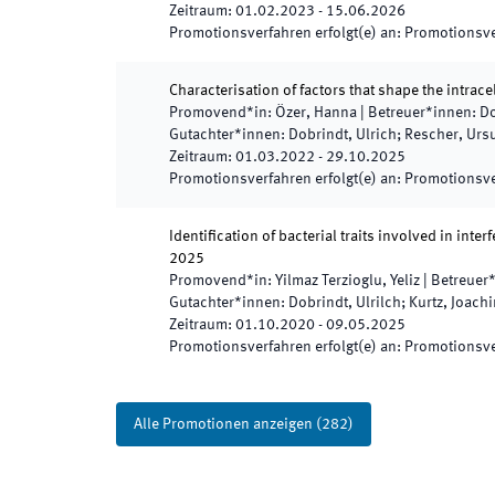
Zeitraum
:
01.02.2023
-
15.06.2026
Promotionsverfahren erfolgt(e) an
:
Promotionsve
Characterisation of factors that shape the intrace
Promovend*in
:
Özer, Hanna
|
Betreuer*innen
:
Do
Gutachter*innen
:
Dobrindt, Ulrich; Rescher, Urs
Zeitraum
:
01.03.2022
-
29.10.2025
Promotionsverfahren erfolgt(e) an
:
Promotionsve
Identification of bacterial traits involved in inte
2025
Promovend*in
:
Yilmaz Terzioglu, Yeliz
|
Betreuer
Gutachter*innen
:
Dobrindt, Ulrilch; Kurtz, Joach
Zeitraum
:
01.10.2020
-
09.05.2025
Promotionsverfahren erfolgt(e) an
:
Promotionsve
Alle Promotionen anzeigen
(
282
)