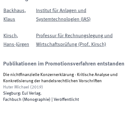
Backhaus
,
Institut für Anlagen und
Klaus
Systemtechnologien
(
IAS
)
Kirsch
,
Professur für Rechnungslegung und
Hans-Jürgen
Wirtschaftsprüfung (Prof. Kirsch)
Publikationen im Promotionsverfahren entstanden
Die nichtfinanzielle Konzernerklärung - Kritische Analyse und
Konkretisierung der handelsrechtlichen Vorschriften
Huter Michael
(
2019
)
Siegburg
:
Eul Verlag
.
Fachbuch (Monographie)
|
Veröffentlicht