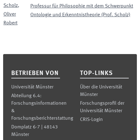
Scholz
,
Professur für Philosophie mit dem Schwerpunkt
Oliver
Ontologie und Erkenntnistheorie (Prof. Scholz)
Robert
Footer
BETRIEBEN VON
TOP-LINKS
Universität Münster
Über die Universität
Münster
Abteilung 6.4:
Forschungsinformationen
Forschungsprofil der
&
Universität Münster
Forschungsberichterstattung
CRIS-Login
Domplatz 6-7 | 48143
Münster