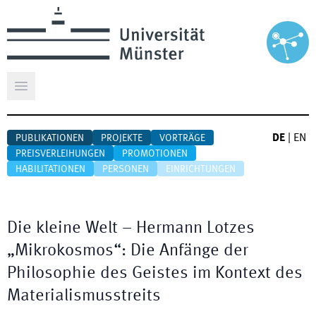
Hauptmenü öffnen
DE
|
EN
PUBLIKATIONEN
PROJEKTE
VORTRÄGE
PREISVERLEIHUNGEN
PROMOTIONEN
HABILITATIONEN
PERSONEN
EINRICHTUNGEN
Die kleine Welt – Hermann Lotzes
„Mikrokosmos“: Die Anfänge der
Philosophie des Geistes im Kontext des
Materialismusstreits