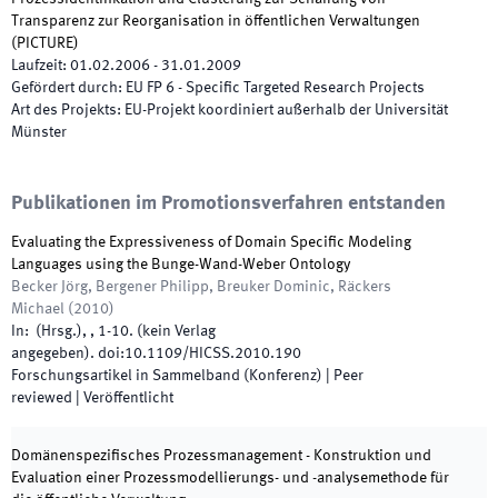
Transparenz zur Reorganisation in öffentlichen Verwaltungen
(
PICTURE
)
Laufzeit
:
01.02.2006
-
31.01.2009
Gefördert durch
:
EU FP 6 - Specific Targeted Research Projects
Art des Projekts
:
EU-Projekt koordiniert außerhalb der Universität
Münster
Publikationen im Promotionsverfahren entstanden
Evaluating the Expressiveness of Domain Specific Modeling
Languages using the Bunge-Wand-Weber Ontology
Becker Jörg, Bergener Philipp, Breuker Dominic, Räckers
Michael
(
2010
)
In:
(
Hrsg.
),
,
1
-
10
.
(
kein Verlag
angegeben
)
.
doi:
10.1109/HICSS.2010.190
Forschungsartikel in Sammelband (Konferenz)
| Peer
reviewed
|
Veröffentlicht
Domänenspezifisches Prozessmanagement - Konstruktion und
Evaluation einer Prozessmodellierungs- und -analysemethode für