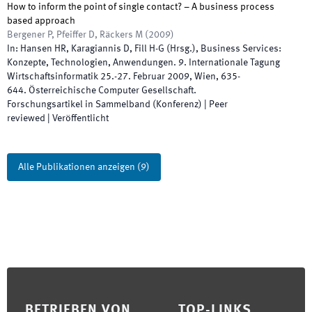
How to inform the point of single contact? – A business process
based approach
Bergener P, Pfeiffer D, Räckers M
(
2009
)
In:
Hansen HR, Karagiannis D, Fill H-G
(
Hrsg.
),
Business Services:
Konzepte, Technologien, Anwendungen. 9. Internationale Tagung
Wirtschaftsinformatik 25.-27. Februar 2009, Wien
,
635
-
644
.
Österreichische Computer Gesellschaft
.
Forschungsartikel in Sammelband (Konferenz)
| Peer
reviewed
|
Veröffentlicht
Alle Publikationen anzeigen
(
9
)
Footer
BETRIEBEN VON
TOP-LINKS