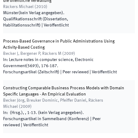
die öffentliche Verwaltung
Räckers Michael
(
2010
)
Münster
(
kein Verlag angegeben
)
.
Qualifikationsschrift (Dissertation,
Habilitationsschrift)
|
Veröffentlicht
Process-Based Governance in Public Administrations Using
Activity-Based Costing
Becker J, Bergener P, Räckers M
(
2009
)
In:
Lecture notes in computer science
,
Electronic
Government
(
5693
)
,
176
-
187
.
Forschungsartikel (Zeitschrift)
| Peer reviewed
|
Veröffentlicht
Constructing Comparable Business Process Models with Domain
Specific Languages - An Empirical Evaluation
Becker Jörg, Breuker Dominic, Pfeiffer Daniel, Räckers
Michael
(
2009
)
In:
(
Hrsg.
),
,
1
-
13
.
(
kein Verlag angegeben
)
.
Forschungsartikel in Sammelband (Konferenz)
| Peer
reviewed
|
Veröffentlicht