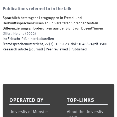
Publications referred to in the talk
Sprachlich heterogene Lerngruppen in Fremd- und
Herkunftssprachenkursen an universitären Sprachenzentren.
Differenzierungsanforderungen aus der Sicht von Dozent*innen
Olfert, Helena
(
2022
)
In:
Zeitschrift für Interkulturellen
Fremdsprachenunterricht
,
27
(
2
)
,
103
-
123
.
doi:
10.48694/zif.3500
Research article (journal)
| Peer reviewed
|
Published
Footer
OPERATED BY
TOP-LINKS
University of Münster
About the University