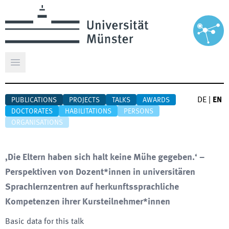
Open main menu
DE
|
EN
PUBLICATIONS
PROJECTS
TALKS
AWARDS
DOCTORATES
HABILITATIONS
PERSONS
ORGANISATIONS
‚Die Eltern haben sich halt keine Mühe gegeben.‘ –
Perspektiven von Dozent*innen in universitären
Sprachlernzentren auf herkunftssprachliche
Kompetenzen ihrer Kursteilnehmer*innen
Basic data for this talk