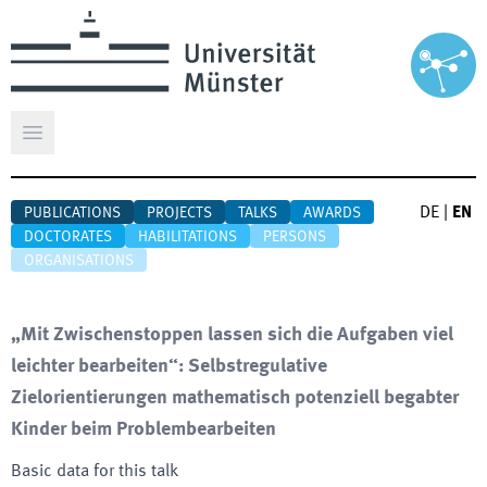
Open main menu
DE
|
EN
PUBLICATIONS
PROJECTS
TALKS
AWARDS
DOCTORATES
HABILITATIONS
PERSONS
ORGANISATIONS
„Mit Zwischenstoppen lassen sich die Aufgaben viel
leichter bearbeiten“: Selbstregulative
Zielorientierungen mathematisch potenziell begabter
Kinder beim Problembearbeiten
Basic data for this talk