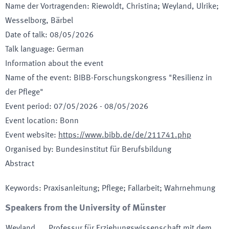
Name der Vortragenden
:
Riewoldt, Christina; Weyland, Ulrike;
Wesselborg, Bärbel
Date of talk
:
08/05/2026
Talk language
:
German
Information about the event
Name of the event
:
BIBB-Forschungskongress "Resilienz in
der Pflege"
Event period
:
07/05/2026
-
08/05/2026
Event location
:
Bonn
Event website
:
https://www.bibb.de/de/211741.php
Organised by
:
Bundesinstitut für Berufsbildung
Abstract
Keywords
:
Praxisanleitung; Pflege; Fallarbeit; Wahrnehmung
Speakers from the University of Münster
Weyland
,
Professur für Erziehungswissenschaft mit dem