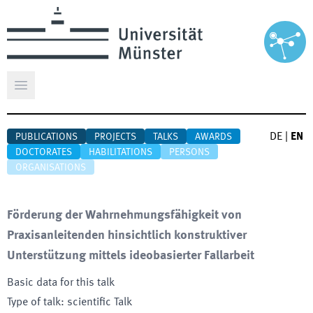
Open main menu
DE
|
EN
PUBLICATIONS
PROJECTS
TALKS
AWARDS
DOCTORATES
HABILITATIONS
PERSONS
ORGANISATIONS
Förderung der Wahrnehmungsfähigkeit von
Praxisanleitenden hinsichtlich konstruktiver
Unterstützung mittels ideobasierter Fallarbeit
Basic data for this talk
Type of talk
:
scientific Talk