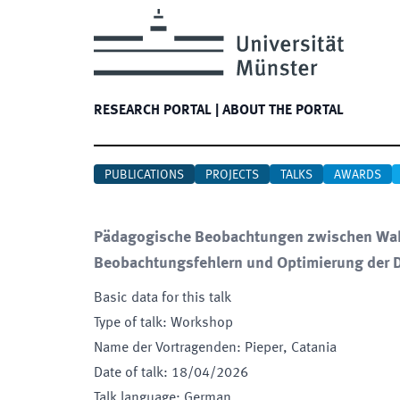
RESEARCH PORTAL
|
ABOUT THE PORTAL
PUBLICATIONS
PROJECTS
TALKS
AWARDS
Pädagogische Beobachtungen zwischen Wahr
Beobachtungsfehlern und Optimierung der D
Basic data for this talk
Type of talk
:
Workshop
Name der Vortragenden
:
Pieper, Catania
Date of talk
:
18/04/2026
Talk language
:
German