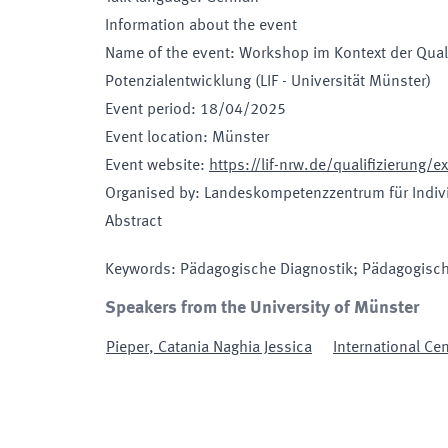
Information about the event
Name of the event
:
Workshop im Kontext der Qual
Potenzialentwicklung (LIF - Universität Münster)
Event period
:
18/04/2025
Event location
:
Münster
Event website
:
https://lif-nrw.de/qualifizierung/e
Organised by
:
Landeskompetenzzentrum für Indivi
Abstract
Keywords
:
Pädagogische Diagnostik; Pädagogisch
Speakers from the University of Münster
Pieper
,
Catania Naghia Jessica
International Cen