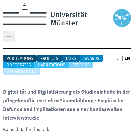
Open main menu
DE
|
EN
PUBLICATIONS
PROJECTS
TALKS
AWARDS
DOCTORATES
HABILITATIONS
PERSONS
ORGANISATIONS
Digitalität und Digitalisierung als Studieninhalte in der
pflegeberuflichen Lehrer*innenbildung - Empirische
Befunde und Implikationen aus einer bundesweiten
Interviewstudie
Basic data for this talk