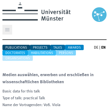
Open main menu
DE
|
EN
PUBLICATIONS
PROJECTS
TALKS
AWARDS
DOCTORATES
HABILITATIONS
PERSONS
ORGANISATIONS
Medien auswählen, erwerben und erschließen in
wissenschaftlichen Bibliotheken
Basic data for this talk
Type of talk
:
practical Talk
Name der Vortragenden
:
Voß. Viola