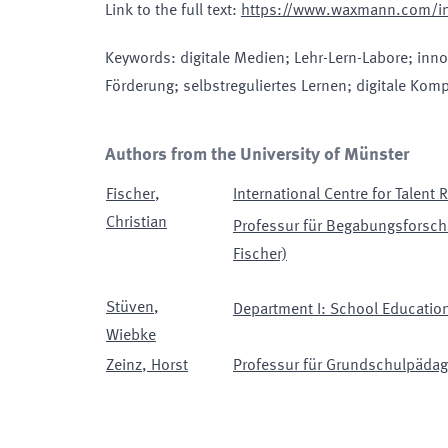
Link to the full text
:
https://www.waxmann.com/i
Keywords
:
digitale Medien; Lehr-Lern-Labore; inno
Förderung; selbstreguliertes Lernen; digitale Ko
Authors from the University of Münster
Fischer
,
International Centre for Talent
Christian
Professur für Begabungsforschu
Fischer)
Stüven
,
Department I: School Educatio
Wiebke
Zeinz
,
Horst
Professur für Grundschulpädago