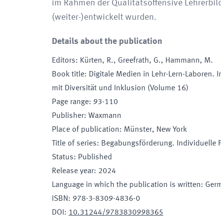
im Rahmen der Qualitätsoffensive Lehrerbi
(weiter-)entwickelt wurden.
Details about the publication
Editors
:
Kürten, R., Greefrath, G., Hammann, M.
Book title
:
Digitale Medien in Lehr-Lern-Laboren. 
mit Diversität und Inklusion (Volume 16)
Page range
:
93-110
Publisher
:
Waxmann
Place of publication
:
Münster, New York
Title of series
:
Begabungsförderung. Individuelle 
Status
:
Published
Release year
:
2024
Language in which the publication is written
:
Ger
ISBN
:
978-3-8309-4836-0
DOI
:
10.31244/9783830998365