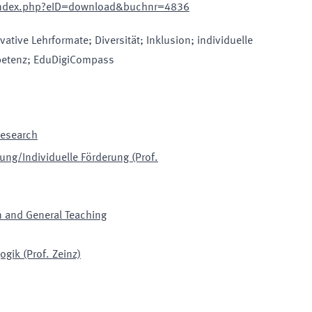
ndex.php?eID=download&buchnr=4836
vative Lehrformate; Diversität; Inklusion; individuelle
mpetenz; EduDigiCompass
 Research
ng/Individuelle Förderung (Prof.
n and General Teaching
gik (Prof. Zeinz)