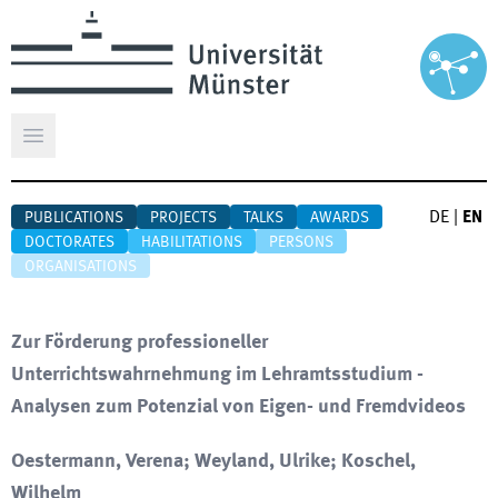
Open main menu
DE
|
EN
PUBLICATIONS
PROJECTS
TALKS
AWARDS
DOCTORATES
HABILITATIONS
PERSONS
ORGANISATIONS
Zur Förderung professioneller
Unterrichtswahrnehmung im Lehramtsstudium -
Analysen zum Potenzial von Eigen- und Fremdvideos
Oestermann, Verena; Weyland, Ulrike; Koschel,
Wilhelm