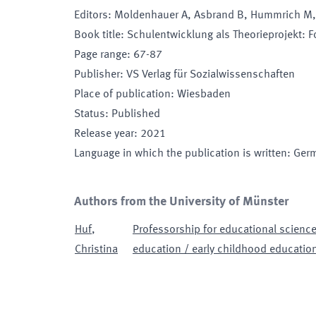
Editors
:
Moldenhauer A, Asbrand B, Hummrich M, 
Book title
:
Schulentwicklung als Theorieprojekt:
Page range
:
67-87
Publisher
:
VS Verlag für Sozialwissenschaften
Place of publication
:
Wiesbaden
Status
:
Published
Release year
:
2021
Language in which the publication is written
:
Ger
Authors from the University of Münster
Huf
,
Professorship for educational scienc
Christina
education / early childhood education