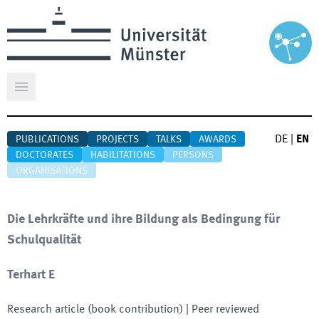
Open main menu
DE
|
EN
PUBLICATIONS
PROJECTS
TALKS
AWARDS
DOCTORATES
HABILITATIONS
PERSONS
ORGANISATIONS
Die Lehrkräfte und ihre Bildung als Bedingung für
Schulqualität
Terhart E
Research article (book contribution)
| Peer reviewed