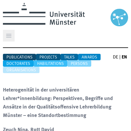
Open main menu
DE
|
EN
PUBLICATIONS
PROJECTS
TALKS
AWARDS
DOCTORATES
HABILITATIONS
PERSONS
ORGANISATIONS
Heterogenität in der universitären
Lehrer*innenbildung: Perspektiven, Begriffe und
Ansätze in der Qualitätsoffensive Lehrerbildung
Münster – eine Standortbestimmung
Zeuch Nina, Rott David