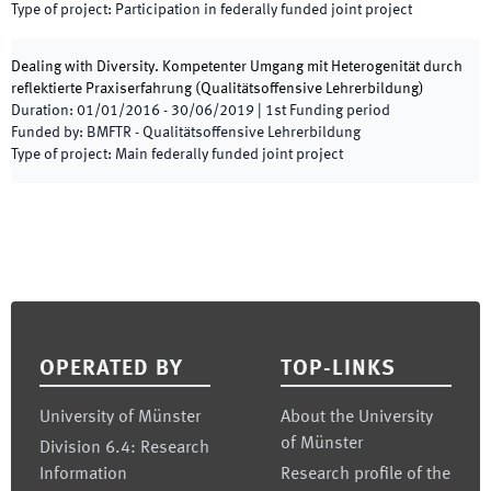
Type of project
:
Participation in federally funded joint project
Dealing with Diversity. Kompetenter Umgang mit Heterogenität durch
reflektierte Praxiserfahrung (Qualitätsoffensive Lehrerbildung)
Duration
:
01/01/2016
-
30/06/2019
|
1st
Funding period
Funded by
:
BMFTR - Qualitätsoffensive Lehrerbildung
Type of project
:
Main federally funded joint project
Footer
OPERATED BY
TOP-LINKS
University of Münster
About the University
of Münster
Division 6.4: Research
Information
Research profile of the