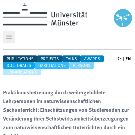
Open main menu
DE
|
EN
PUBLICATIONS
PROJECTS
TALKS
AWARDS
DOCTORATES
HABILITATIONS
PERSONS
ORGANISATIONS
Praktikumsbetreuung durch weitergebildete
Lehrpersonen im naturwissenschaftlichen
Sachunterricht: Einschätzungen von Studierenden zur
Veränderung ihrer Selbstwirksamkeitsüberzeugungen
zum naturwissenschaftlichen Unterrichten durch ein