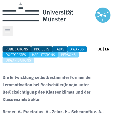
Open main menu
DE
|
EN
PUBLICATIONS
PROJECTS
TALKS
AWARDS
DOCTORATES
HABILITATIONS
PERSONS
ORGANISATIONS
Die Entwicklung selbstbestimmter Formen der
Lernmotivation bei Realschüler(inne)n unter
Berücksichtigung des Klassenklimas und der
Klassenzielstruktur
Berner, V., Praetorius, A., Zeinz, H., Scheunpflug, A.,