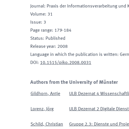
Journal
:
Praxis der Informationsverarbeitung und
Volume
:
31
Issue
:
3
Page range
:
179-184
Status
:
Published
Release year
:
2008
Language in which the publication is written
:
Ger
DOI
:
10.1515/piko.2008.0031
Authors from the University of Münster
Gildhorn
,
Antje
ULB Dezernat 4 Wissenschaftl
Lorenz
,
Jörg
ULB Dezernat 2 Digitale Diens
Schild
,
Christian
Gruppe 2.3: Dienste und Proje