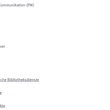
 Kommunikation (PIK)
man
iche Bibliotheksdienste
te
kte