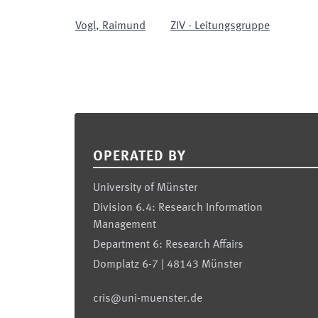
Vogl
,
Raimund
ZIV - Leitungsgruppe
Footer
OPERATED BY
University of Münster
Division 6.4: Research Information
Management
Department 6: Research Affairs
Domplatz 6-7 | 48143 Münster
cris@uni-muenster.de