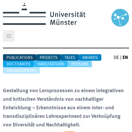
Open main menu
DE
|
EN
PUBLICATIONS
PROJECTS
TALKS
AWARDS
DOCTORATES
HABILITATIONS
PERSONS
ORGANISATIONS
Gestaltung von Lernprozessen zu einem integrativen
und kritischen Verständnis von nachhaltiger
Entwicklung – Erkenntnisse aus einem inter- und
transdisziplinären Lehrexperiment zur Verknüpfung
von Diversität und Nachhaltigkeit.