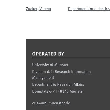
Zucker
,
Verena
Department for didactics
Footer
OPERATED BY
University of Münster
Division 6.4: Research Information
Management
Department 6: Research Affairs
Domplatz 6-7 | 48143 Münster
cris@uni-muenster.de