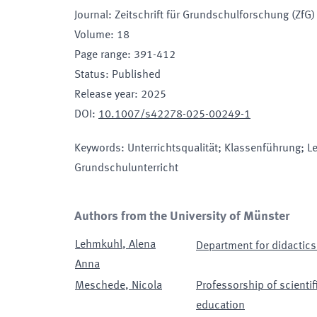
Journal
:
Zeitschrift für Grundschulforschung (ZfG)
Volume
:
18
Page range
:
391-412
Status
:
Published
Release year
:
2025
DOI
:
10.1007/s42278-025-00249-1
Keywords
:
Unterrichtsqualität; Klassenführung; L
Grundschulunterricht
Authors from the University of Münster
Lehmkuhl
,
Alena
Department for didactics
Anna
Meschede
,
Nicola
Professorship of scienti
education