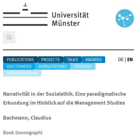
Open main menu
DE
|
EN
PUBLICATIONS
PROJECTS
TALKS
AWARDS
DOCTORATES
HABILITATIONS
PERSONS
ORGANISATIONS
Narrativität in der Sozialethik. Eine paradigmatische
Erkundung im Hinblick auf die Management Studies
Bachmann, Claudius
Book (monograph)