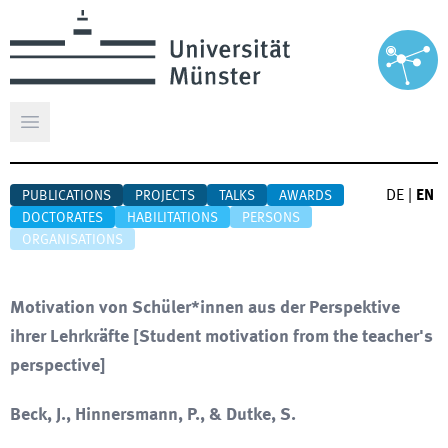
Open main menu
DE
|
EN
PUBLICATIONS
PROJECTS
TALKS
AWARDS
DOCTORATES
HABILITATIONS
PERSONS
ORGANISATIONS
Motivation von Schüler*innen aus der Perspektive
ihrer Lehrkräfte
[
Student motivation from the teacher's
perspective
]
Beck, J., Hinnersmann, P., & Dutke, S.