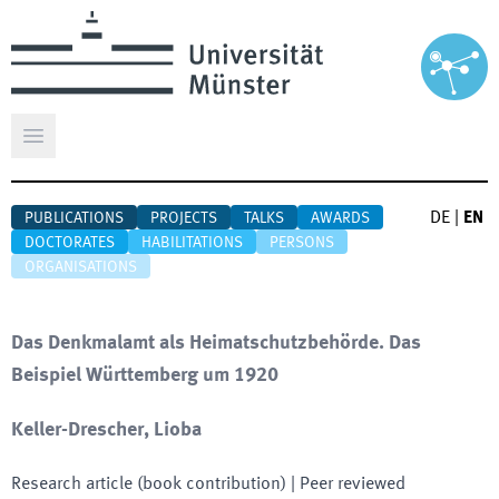
Open main menu
DE
|
EN
PUBLICATIONS
PROJECTS
TALKS
AWARDS
DOCTORATES
HABILITATIONS
PERSONS
ORGANISATIONS
Das Denkmalamt als Heimatschutzbehörde. Das
Beispiel Württemberg um 1920
Keller-Drescher, Lioba
Research article (book contribution)
| Peer reviewed