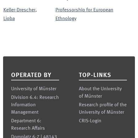
Keller-Drescher
,
Professorship for European
Lioba
Ethnology
Footer
OPERATED BY
TOP-LINKS
University of Münster
About the University
of Münster
Division 6.4: Research
Information
Research profile of the
Management
University of Münster
Department 6:
CRIS-Login
Research Affairs
Domplatz 6-7 | 48143