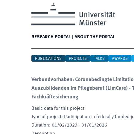
RESEARCH PORTAL
|
ABOUT THE PORTAL
PUBLICATIONS
PROJECTS
TALKS
AWARDS
Verbundvorhaben: Coronabedingte Limitatio
Auszubildenden im Pflegeberuf (LimCare) - 
Fachkräftesicherung
Basic data for this project
Type of project
:
Participation in federally funded j
Duration
:
01/02/2023
-
31/01/2026
Description