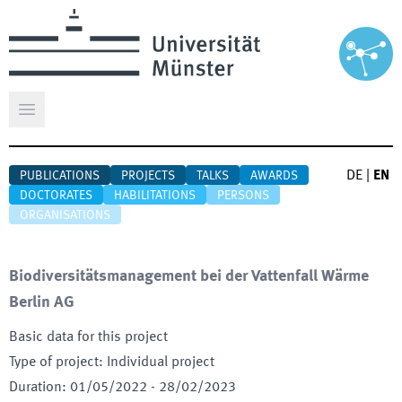
Open main menu
DE
|
EN
PUBLICATIONS
PROJECTS
TALKS
AWARDS
DOCTORATES
HABILITATIONS
PERSONS
ORGANISATIONS
Biodiversitätsmanagement bei der Vattenfall Wärme
Berlin AG
Basic data for this project
Type of project
:
Individual project
Duration
:
01/05/2022
-
28/02/2023