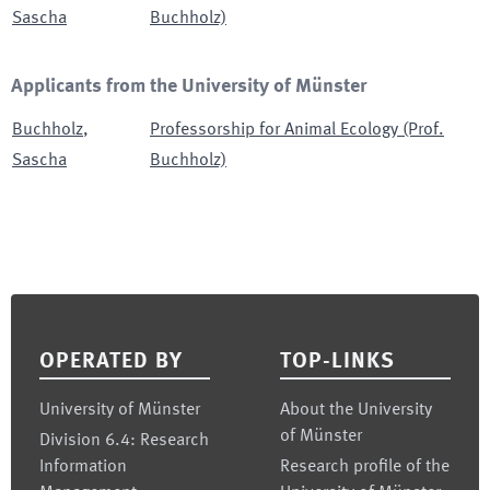
Sascha
Buchholz)
Applicants from the University of Münster
Buchholz
,
Professorship for Animal Ecology (Prof.
Sascha
Buchholz)
Footer
OPERATED BY
TOP-LINKS
University of Münster
About the University
of Münster
Division 6.4: Research
Information
Research profile of the