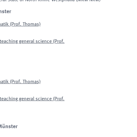
eral State of North Rhine-Westphalia
(MKW NRW)
nster
matik (Prof. Thomas)
teaching general science (Prof.
matik (Prof. Thomas)
teaching general science (Prof.
 Münster