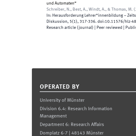
und Automaten“
Schreiber, N., Best, A., Windt, A., & Thomas, M.
(
In:
Herausforderung Lehrer*innenbildung – Zeitsc
Diskussion
,
5
(
1
)
,
317
-
336
.
doi:
10.11576/hlz-4
Research article (journal)
| Peer reviewed
|
Publi
Footer
OPERATED BY
University of Münster
Division 6.4: Research Information
Management
Department 6: Research Affairs
Domplatz 6-7 | 48143 Münster