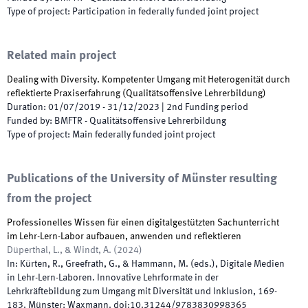
Type of project
:
Participation in federally funded joint project
Related main project
Dealing with Diversity. Kompetenter Umgang mit Heterogenität durch
reflektierte Praxiserfahrung (Qualitätsoffensive Lehrerbildung)
Duration
:
01/07/2019
-
31/12/2023
|
2nd
Funding period
Funded by
:
BMFTR - Qualitätsoffensive Lehrerbildung
Type of project
:
Main federally funded joint project
Publications of the University of Münster resulting
from the project
Professionelles Wissen für einen digitalgestützten Sachunterricht
im Lehr-Lern-Labor aufbauen, anwenden und reflektieren
Düperthal, L., & Windt, A.
(
2024
)
In:
Kürten, R., Greefrath, G., & Hammann, M.
(
eds.
),
Digitale Medien
in Lehr-Lern-Laboren. Innovative Lehrformate in der
Lehrkräftebildung zum Umgang mit Diversität und Inklusion
,
169
-
183
.
Münster
:
Waxmann
.
doi:
10.31244/9783830998365