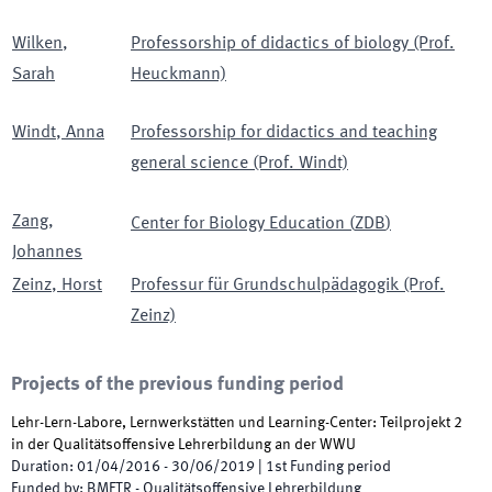
Wilken
,
Professorship of didactics of biology (Prof.
Sarah
Heuckmann)
Windt
,
Anna
Professorship for didactics and teaching
general science (Prof. Windt)
Zang
,
Center for Biology Education
(
ZDB
)
Johannes
Zeinz
,
Horst
Professur für Grundschulpädagogik (Prof.
Zeinz)
Projects of the previous funding period
Lehr-Lern-Labore, Lernwerkstätten und Learning-Center: Teilprojekt 2
in der Qualitätsoffensive Lehrerbildung an der WWU
Duration
:
01/04/2016
-
30/06/2019
|
1st
Funding period
Funded by
:
BMFTR - Qualitätsoffensive Lehrerbildung