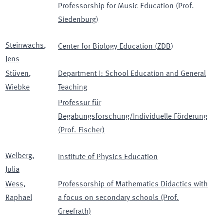
Professorship for Music Education (Prof.
Siedenburg)
Steinwachs
,
Center for Biology Education
(
ZDB
)
Jens
Stüven
,
Department I: School Education and General
Wiebke
Teaching
Professur für
Begabungsforschung/Individuelle Förderung
(Prof. Fischer)
Welberg
,
Institute of Physics Education
Julia
Wess
,
Professorship of Mathematics Didactics with
Raphael
a focus on secondary schools (Prof.
Greefrath)