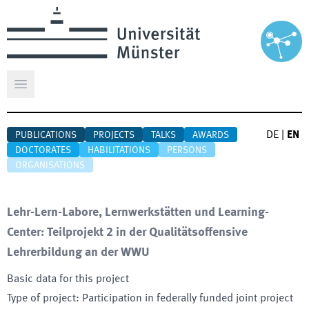
Open main menu
DE
|
EN
PUBLICATIONS
PROJECTS
TALKS
AWARDS
DOCTORATES
HABILITATIONS
PERSONS
ORGANISATIONS
Lehr-Lern-Labore, Lernwerkstätten und Learning-
Center: Teilprojekt 2 in der Qualitätsoffensive
Lehrerbildung an der WWU
Basic data for this project
Type of project
:
Participation in federally funded joint project