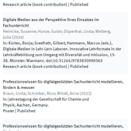
Research article (book contribution)
|
Published
Digitale Medien aus der Perspektive ihres Einsatzes im
Fachunterricht
Heinicke, Susanne; Hunze, Guido; Düperthal, Linda; Welberg,
Julia
(
2024
)
In:
Kürten, Ronja; Greefrath, Gilbert; Hammann, Marcus
(
eds.
),
Digitale Medien in Lehr-Lern-Laboren. Innovative Lehrformate in der
Lehrkräftebildung zum Umgang mit Diversität und Inklusion
,
15
-
38
.
Münster
:
Waxmann
.
doi:
10.31244/9783830998365
Research article (book contribution)
|
Published
Professionswissen für digitalgestützten Sachunterricht modellieren,
fördern & messen
Braun, Linda; Schreiber, Nico; Windt, Anna
(
2022
)
In:
Jahrestagung der Gesellschaft für Chemie und
Physik
,
Aachen
,
Germany
.
Poster
|
Published
Professionswissen für digitalgestützten Sachunterricht modellieren,