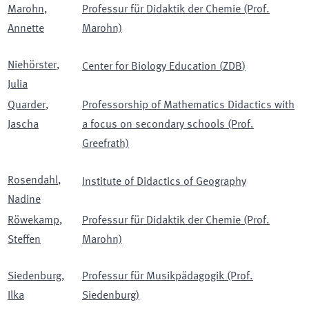
Marohn
,
Professur für Didaktik der Chemie (Prof.
Annette
Marohn)
Niehörster
,
Center for Biology Education
(
ZDB
)
Julia
Quarder
,
Professorship of Mathematics Didactics with
Jascha
a focus on secondary schools (Prof.
Greefrath)
Rosendahl
,
Institute of Didactics of Geography
Nadine
Röwekamp
,
Professur für Didaktik der Chemie (Prof.
Steffen
Marohn)
Siedenburg
,
Professur für Musikpädagogik (Prof.
Ilka
Siedenburg)