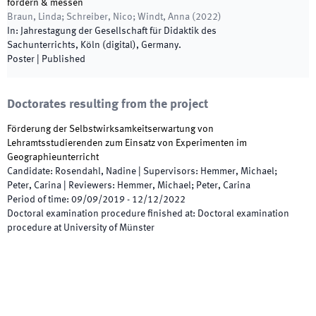
fördern & messen
Braun, Linda; Schreiber, Nico; Windt, Anna
(
2022
)
In:
Jahrestagung der Gesellschaft für Didaktik des
Sachunterrichts
,
Köln (digital)
,
Germany
.
Poster
|
Published
Doctorates resulting from the project
Förderung der Selbstwirksamkeitserwartung von
Lehramtsstudierenden zum Einsatz von Experimenten im
Geographieunterricht
Candidate
:
Rosendahl, Nadine
|
Supervisors
:
Hemmer, Michael;
Peter, Carina
|
Reviewers
:
Hemmer, Michael; Peter, Carina
Period of time
:
09/09/2019
-
12/12/2022
Doctoral examination procedure finished at
:
Doctoral examination
procedure at University of Münster