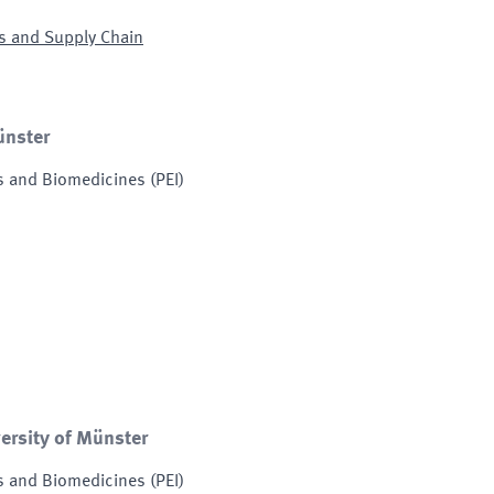
ms and Supply Chain
ünster
nes and Biomedicines
(
PEI
)
ersity of Münster
nes and Biomedicines
(
PEI
)