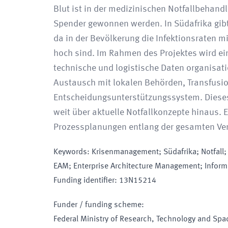
Blut ist in der medizinischen Notfallbehand
Spender gewonnen werden. In Südafrika gibt
da in der Bevölkerung die Infektionsraten m
hoch sind. Im Rahmen des Projektes wird ei
technische und logistische Daten organisat
Austausch mit lokalen Behörden, Transfusio
Entscheidungsunterstützungssystem. Dieses
weit über aktuelle Notfallkonzepte hinaus. E
Prozessplanungen entlang der gesamten Ve
Keywords
:
Krisenmanagement; Südafrika; Notfall; 
EAM; Enterprise Architecture Management; Infor
Funding identifier
:
13N15214
Funder / funding scheme
:
Federal Ministry of Research, Technology and Spa