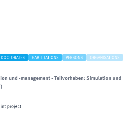
DOCTORATES
HABILITATIONS
PERSONS
ORGANISATIONS
tion und -management - Teilvorhaben: Simulation und
T
)
oint project