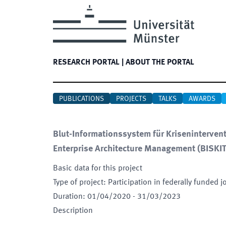
RESEARCH PORTAL
|
ABOUT THE PORTAL
PUBLICATIONS
PROJECTS
TALKS
AWARDS
Blut-Informationssystem für Kriseninterven
Enterprise Architecture Management
(
BISKI
Basic data for this project
Type of project
:
Participation in federally funded j
Duration
:
01/04/2020
-
31/03/2023
Description