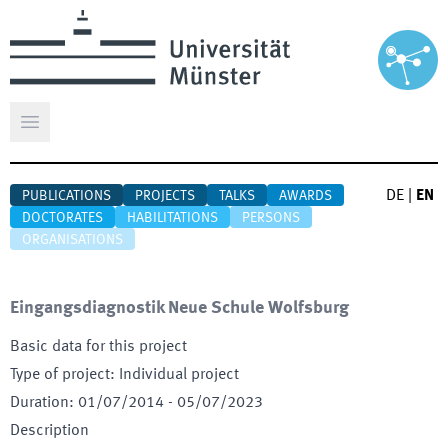
Open main menu
DE
|
EN
PUBLICATIONS
PROJECTS
TALKS
AWARDS
DOCTORATES
HABILITATIONS
PERSONS
ORGANISATIONS
Eingangsdiagnostik Neue Schule Wolfsburg
Basic data for this project
Type of project
:
Individual project
Duration
:
01/07/2014
-
05/07/2023
Description